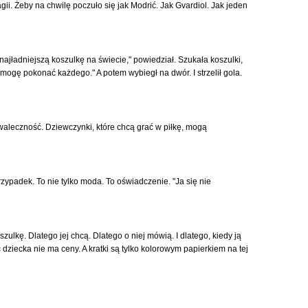
agii. Żeby na chwilę poczuło się jak Modrić. Jak Gvardiol. Jak jeden
ajładniejszą koszulkę na świecie," powiedział. Szukała koszulki,
mogę pokonać każdego." A potem wybiegł na dwór. I strzelił gola.
waleczność. Dziewczynki, które chcą grać w piłkę, mogą
zypadek. To nie tylko moda. To oświadczenie. "Ja się nie
szulkę. Dlatego jej chcą. Dlatego o niej mówią. I dlatego, kiedy ją
dziecka nie ma ceny. A kratki są tylko kolorowym papierkiem na tej