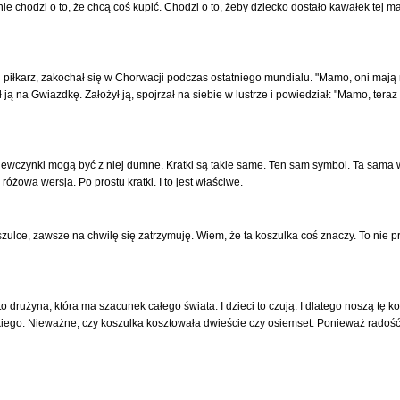
 nie chodzi o to, że chcą coś kupić. Chodzi o to, żeby dziecko dostało kawałek tej m
 piłkarz, zakochał się w Chorwacji podczas ostatniego mundialu. "Mamo, oni mają n
 na Gwiazdkę. Założył ją, spojrzał na siebie w lustrze i powiedział: "Mamo, teraz 
dziewczynki mogą być z niej dumne. Kratki są takie same. Ten sam symbol. Ta sama 
żowa wersja. Po prostu kratki. I to jest właściwe.
lce, zawsze na chwilę się zatrzymuję. Wiem, że ta koszulka coś znaczy. To nie pr
o drużyna, która ma szacunek całego świata. I dzieci to czują. I dlatego noszą tę ko
stkiego. Nieważne, czy koszulka kosztowała dwieście czy osiemset. Ponieważ radość 