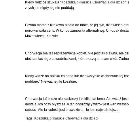
Kiedy rodzice szukają "
Koszulka piłkarskie Chorwacja dla dzieci
",
z tych, co nigdy się nie poddają.
Pewna mama z Krakowa pisała do mnie, że jej syn, dziewięcioletni
porównywała ceny. W końcu zamówiła alternatywę. Chłopak dostał ją
Może więcej. Kto wie.
Chorwacja ma też reprezentację kobiet. Nie jest tak sławna, ale 
utożsamiać się z zawodniczkami, które noszą ten sam wzór. Żadna ró
Kiedy widzę na boisku chłopca lub dziewczynkę w chorwackiej koszu
poddaję." Nieważne, ile kosztuje.
Chorwacja już może nie zaskoczy jak kilka lat temu. Ale wciąż jest t
dostają, ich oczy błyszczą. A ten błyszczący wzrok jest wart wszy
radości. Ale ta radość jest prawdziwa. I to jest najważniejsze.
Tags:
Koszulka pilkarskie Chorwacja dla dzieci