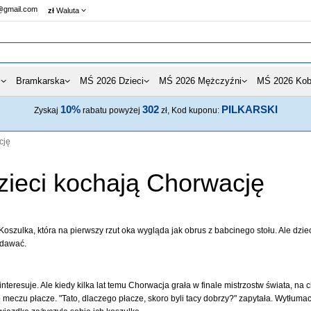
@gmail.com
zł
Waluta
i
Bramkarska
MŚ 2026 Dzieci
MŚ 2026 Mężczyźni
MŚ 2026 Kob
10%
302
PILKARSKI
Zyskaj
rabatu powyżej
zł, Kod kuponu:
cję
zieci kochają Chorwację
szulka, która na pierwszy rzut oka wygląda jak obrus z babcinego stołu. Ale dzieci j
ddawać.
interesuje. Ale kiedy kilka lat temu Chorwacja grała w finale mistrzostw świata, na
 meczu płacze. "Tato, dlaczego płacze, skoro byli tacy dobrzy?" zapytała. Wytłumaczy