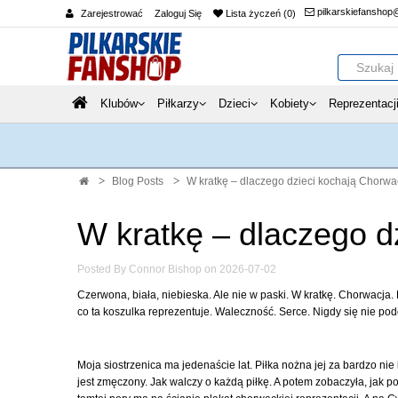
pilkarskiefanshop
Zarejestrować
Zaloguj Się
Lista życzeń (0)
Klubów
Piłkarzy
Dzieci
Kobiety
Reprezentacj
Blog Posts
W kratkę – dlaczego dzieci kochają Chorwa
W kratkę – dlaczego d
Posted By Connor Bishop on 2026-07-02
Czerwona, biała, niebieska. Ale nie w paski. W kratkę. Chorwacja. Ko
co ta koszulka reprezentuje. Waleczność. Serce. Nigdy się nie po
Moja siostrzenica ma jedenaście lat. Piłka nożna jej za bardzo nie 
jest zmęczony. Jak walczy o każdą piłkę. A potem zobaczyła, jak po