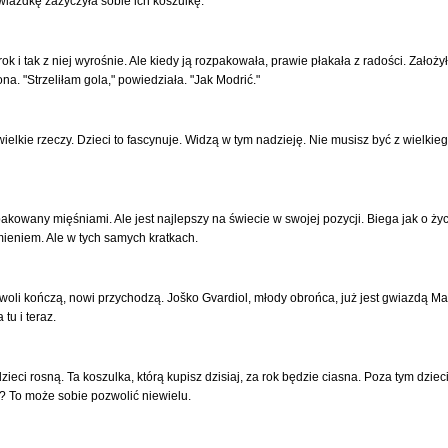
Gwiazdkę zażyczyła sobie ich koszulkę.
ok i tak z niej wyrośnie. Ale kiedy ją rozpakowała, prawie płakała z radości. Założy
na. "Strzeliłam gola," powiedziała. "Jak Modrić."
elkie rzeczy. Dzieci to fascynuje. Widzą w tym nadzieję. Nie musisz być z wielkieg
pakowany mięśniami. Ale jest najlepszy na świecie w swojej pozycji. Biega jak o życ
mieniem. Ale w tych samych kratkach.
i kończą, nowi przychodzą. Joško Gvardiol, młody obrońca, już jest gwiazdą Manch
tu i teraz.
eci rosną. Ta koszulka, którą kupisz dzisiaj, za rok będzie ciasna. Poza tym dzieci 
? To może sobie pozwolić niewielu.