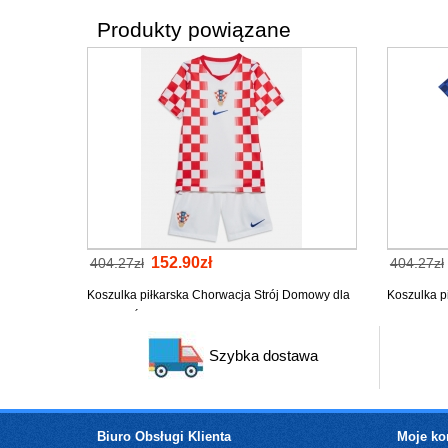
Produkty powiązane
152.90zł
404.27zł
404.27zł
Koszulka piłkarska Chorwacja Strój Domowy dla
Koszulka p
dzieci MŚ 2026 tanio Krótki Rękaw (+ Krótkie
dla dzieci 
spodenki)
spodenki)
Szybka dostawa
Biuro Obsługi Klienta
Moje ko