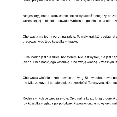
tamtej pory ma na ścianie plakat chorwackiej reprezentacji. A na 
Nie jest oryginalna. Rodzice nie chcieli wydawać pieniędzy, bo za r
wcześniej jej to nie interesowało. Wróciła po godzinie cała ubrudzo
Chorwacja ma jedną ogromną zaletę. To mały kraj, który osiągnął wi
pracować. A do tego koszulkę w kratkę.
Luka Modrić jest dla dzieci bohaterem. Nie jest wysoki, nie jest na
jak on. Chcą nosić jego koszulkę. Albo swoją własną. Z własnym i
Chorwacja właśnie przebudowuje drużynę. Starzy bohaterowie powol
nie tylko zakurzeni bohaterowie z przeszłości. To drużyna, która gra 
Rodzice w Polsce wiedzą swoje. Oryginalne koszulki są drogie. A dzi
rok koszulka wygląda jak po bitwie. Kupować ciągle nowy oryginał