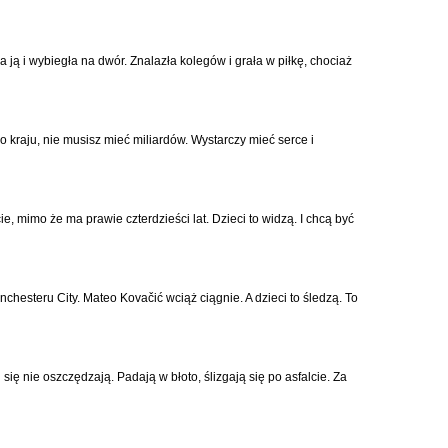
ła ją i wybiegła na dwór. Znalazła kolegów i grała w piłkę, chociaż
o kraju, nie musisz mieć miliardów. Wystarczy mieć serce i
ie, mimo że ma prawie czterdzieści lat. Dzieci to widzą. I chcą być
esteru City. Mateo Kovačić wciąż ciągnie. A dzieci to śledzą. To
się nie oszczędzają. Padają w błoto, ślizgają się po asfalcie. Za