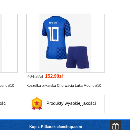
152.90zł
404.27zł
odric #10
Koszulka piłkarska Chorwacja Luka Modric #10
 Krótki
Strój wyjazdowy dla dzieci MŚ 2026 tanio Krótki
Rękaw (+ Krótkie spodenki)
ość
Produkty wysokiej jakości
Kup z Pilkarskiefanshop.com