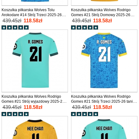
Koszulka piłkarska Wolves Tolu
Koszulka piłkarska Wolves Rodrigo
Arokodare #14 Strój Trzeci 2025-26
Gomes #21 Strój Domowy 2025-26
tanio Krótki Rękaw
tanio Krótki Rękaw
439.45zł
118.58zł
439.45zł
118.58zł
Koszulka piłkarska Wolves Rodrigo
Koszulka piłkarska Wolves Rodrigo
Gomes #21 Strój wyjazdowy 2025-26
Gomes #21 Strój Trzeci 2025-26 tanio
tanio Krótki Rękaw
Krótki Rękaw
439.45zł
118.58zł
439.45zł
118.58zł