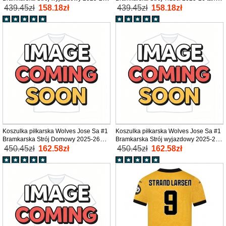
tanio Krótki Rękaw
Krótki Rękaw
439.45zł
158.18zł
439.45zł
158.18zł
Koszulka piłkarska Wolves Jose Sa #1
Koszulka piłkarska Wolves Jose Sa #1
Bramkarska Strój Domowy 2025-26
Bramkarska Strój wyjazdowy 2025-26
tanio Długi Rękaw
tanio Długi Rękaw
450.45zł
162.58zł
450.45zł
162.58zł