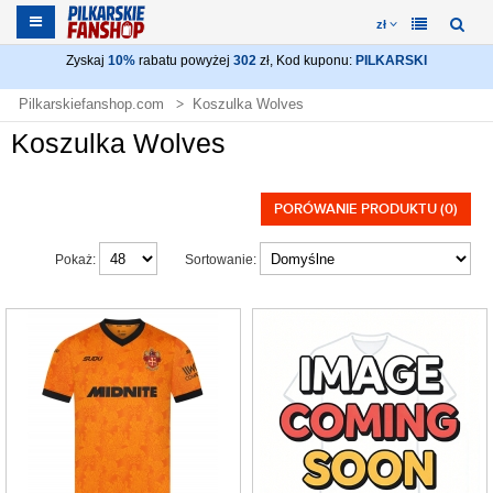
zł
Zyskaj
10%
rabatu powyżej
302
zł, Kod kuponu:
PILKARSKI
Pilkarskiefanshop.com
Koszulka Wolves
Koszulka Wolves
PORÓWANIE PRODUKTU (0)
Pokaż:
Sortowanie: