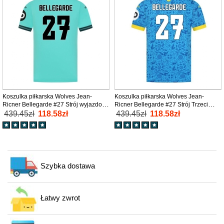
Koszulka piłkarska Wolves Jean-
Koszulka piłkarska Wolves Jean-
Ricner Bellegarde #27 Strój wyjazdowy
Ricner Bellegarde #27 Strój Trzeci
2025-26 tanio Krótki Rękaw
2025-26 tanio Krótki Rękaw
439.45zł
118.58zł
439.45zł
118.58zł
Szybka dostawa
Łatwy zwrot