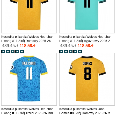
Koszulka piłkarska Wolves Hee-chan
Koszulka piłkarska Wolves Hee-chan
Hwang #11 Strój Domowy 2025-26
Hwang #11 Strój wyjazdowy 2025-26
tanio Krótki Rękaw
tanio Krótki Rękaw
439.45zł
118.58zł
439.45zł
118.58zł
Koszulka piłkarska Wolves Hee-chan
Koszulka piłkarska Wolves Joao
Hwang #11 Strój Trzeci 2025-26 tanio
Gomes #8 Strój Domowy 2025-26 tanio