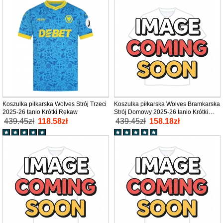
Koszulka piłkarska Wolves Strój Trzeci
Koszulka piłkarska Wolves Bramkarska
2025-26 tanio Krótki Rękaw
Strój Domowy 2025-26 tanio Krótki
Rękaw
439.45zł
118.58zł
439.45zł
158.18zł