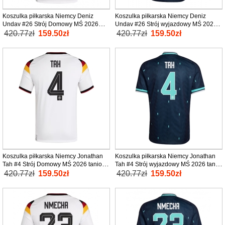
Koszulka piłkarska Niemcy Deniz
Koszulka piłkarska Niemcy Deniz
Undav #26 Strój Domowy MŚ 2026
Undav #26 Strój wyjazdowy MŚ 2026
tanio Krótki Rękaw
tanio Krótki Rękaw
420.77zł
159.50zł
420.77zł
159.50zł
Koszulka piłkarska Niemcy Jonathan
Koszulka piłkarska Niemcy Jonathan
Tah #4 Strój Domowy MŚ 2026 tanio
Tah #4 Strój wyjazdowy MŚ 2026 tanio
Krótki Rękaw
Krótki Rękaw
420.77zł
159.50zł
420.77zł
159.50zł