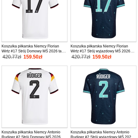
Koszulka piłkarska Niemcy Florian
Koszulka piłkarska Niemcy Florian
Wirtz #17 Strój Domowy MŚ 2026 tanio
Wirtz #17 Strój wyjazdowy MŚ 2026
Krótki Rękaw
tanio Krótki Rękaw
420.77zł
159.50zł
420.77zł
159.50zł
Koszulka piłkarska Niemcy Antonio
Koszulka piłkarska Niemcy Antonio
Rudiger #2 Strój Domowy MŚ 2026
Rudiger #2 Strój wyjazdowy MŚ 2026