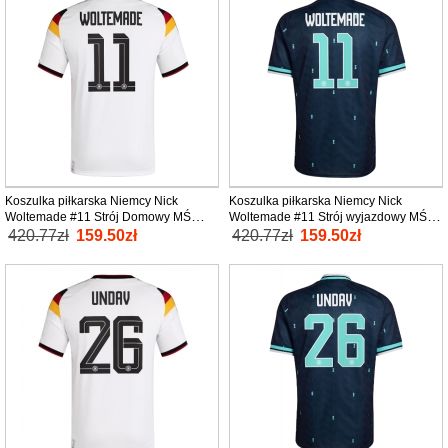
Koszulka piłkarska Niemcy Nick
Koszulka piłkarska Niemcy Nick
Woltemade #11 Strój Domowy MŚ
Woltemade #11 Strój wyjazdowy MŚ
2026 tanio Krótki Rękaw
2026 tanio Krótki Rękaw
420.77zł
159.50zł
420.77zł
159.50zł