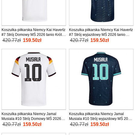
Koszulka piłkarska Niemcy Kai Havertz
Koszulka piłkarska Niemcy Kai Havertz
#7 Strój Domowy MŚ 2026 tanio Krótki
#7 Strój wyjazdowy MŚ 2026 tanio
Rękaw
Krótki Rękaw
420.77zł
159.50zł
420.77zł
159.50zł
Koszulka piłkarska Niemcy Jamal
Koszulka piłkarska Niemcy Jamal
Musiala #10 Strój Domowy MŚ 2026
Musiala #10 Strój wyjazdowy MŚ 2026
tanio Krótki Rękaw
tanio Krótki Rękaw
420.77zł
159.50zł
420.77zł
159.50zł