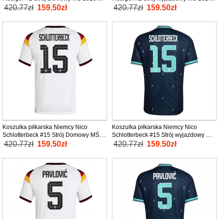
tanio Krótki Rękaw
tanio Krótki Rękaw
420.77zł
159.50zł
420.77zł
159.50zł
Koszulka piłkarska Niemcy Nico
Koszulka piłkarska Niemcy Nico
Schlotterbeck #15 Strój Domowy MŚ
Schlotterbeck #15 Strój wyjazdowy MŚ
2026 tanio Krótki Rękaw
2026 tanio Krótki Rękaw
420.77zł
159.50zł
420.77zł
159.50zł