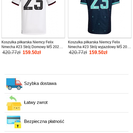
Koszulka piłkarska Niemcy Felix
Koszulka piłkarska Niemcy Felix
Nmecha #23 Strój Domowy MŚ 2026
Nmecha #23 Strój wyjazdowy MŚ 2026
tanio Krótki Rękaw
tanio Krótki Rękaw
420.77zł
159.50zł
420.77zł
159.50zł
Szybka dostawa
Łatwy zwrot
Bezpieczna płatność