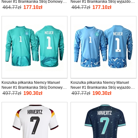
Neuer #1 Bramkarska Strój Domowy
Neuer #1 Bramkarska Strój wyjazdowy
MŚ 2026 tanio Krótki Rękaw
MŚ 2026 tanio Krótki Rękaw
464.77zł
177.10zł
464.77zł
177.10zł
Koszulka piłkarska Niemcy Manuel
Koszulka piłkarska Niemcy Manuel
Neuer #1 Bramkarska Strój Domowy
Neuer #1 Bramkarska Strój wyjazdowy
MŚ 2026 tanio Długi Rękaw
MŚ 2026 tanio Długi Rękaw
497.77zł
190.30zł
497.77zł
190.30zł