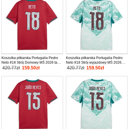
Koszulka piłkarska Portugalia Pedro
Koszulka piłkarska Portugalia Pedro
Neto #18 Strój Domowy MŚ 2026 tanio
Neto #18 Strój wyjazdowy MŚ 2026
Krótki Rękaw
tanio Krótki Rękaw
420.77zł
159.50zł
420.77zł
159.50zł