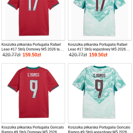
Koszulka piłkarska Portugalia Rafael
Koszulka piłkarska Portugalia Rafael
Leao #17 Strój Domowy MŚ 2026 tanio
Leao #17 Strój wyjazdowy MŚ 2026
Krótki Rękaw
tanio Krótki Rękaw
420.77zł
159.50zł
420.77zł
159.50zł
Koszulka piłkarska Portugalia Goncalo
Koszulka piłkarska Portugalia Goncalo
Ramos #9 Strój Domowy MŚ 2026
Ramos #9 Strój wyjazdowy MŚ 2026