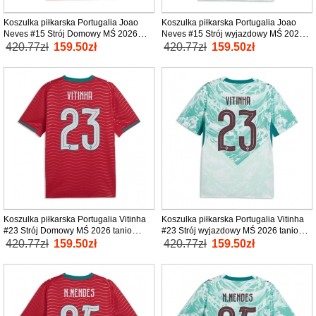
Koszulka piłkarska Portugalia Joao
Koszulka piłkarska Portugalia Joao
Neves #15 Strój Domowy MŚ 2026
Neves #15 Strój wyjazdowy MŚ 2026
tanio Krótki Rękaw
tanio Krótki Rękaw
420.77zł
159.50zł
420.77zł
159.50zł
Koszulka piłkarska Portugalia Vitinha
Koszulka piłkarska Portugalia Vitinha
#23 Strój Domowy MŚ 2026 tanio
#23 Strój wyjazdowy MŚ 2026 tanio
Krótki Rękaw
Krótki Rękaw
420.77zł
159.50zł
420.77zł
159.50zł