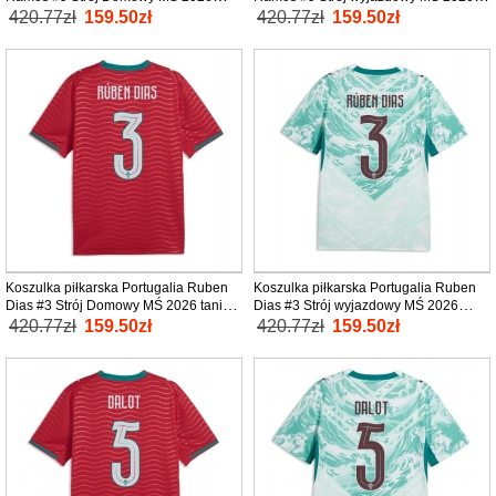
tanio Krótki Rękaw
tanio Krótki Rękaw
420.77zł
159.50zł
420.77zł
159.50zł
Koszulka piłkarska Portugalia Ruben
Koszulka piłkarska Portugalia Ruben
Dias #3 Strój Domowy MŚ 2026 tanio
Dias #3 Strój wyjazdowy MŚ 2026
Krótki Rękaw
tanio Krótki Rękaw
420.77zł
159.50zł
420.77zł
159.50zł