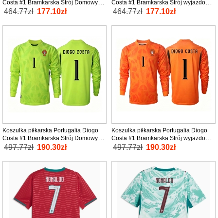
Costa #1 Bramkarska Strój Domowy
Costa #1 Bramkarska Strój wyjazdowy
MŚ 2026 tanio Krótki Rękaw
MŚ 2026 tanio Krótki Rękaw
464.77zł
177.10zł
464.77zł
177.10zł
Koszulka piłkarska Portugalia Diogo
Koszulka piłkarska Portugalia Diogo
Costa #1 Bramkarska Strój Domowy
Costa #1 Bramkarska Strój wyjazdowy
MŚ 2026 tanio Długi Rękaw
MŚ 2026 tanio Długi Rękaw
497.77zł
190.30zł
497.77zł
190.30zł