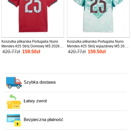
Koszulka piłkarska Portugalia Nuno
Koszulka piłkarska Portugalia Nuno
Mendes #25 Strój Domowy MŚ 2026
Mendes #25 Strój wyjazdowy MŚ 2026
tanio Krótki Rękaw
tanio Krótki Rękaw
420.77zł
159.50zł
420.77zł
159.50zł
Szybka dostawa
Łatwy zwrot
Bezpieczna płatność