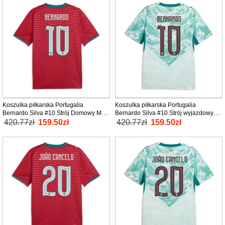
Koszulka piłkarska Portugalia
Koszulka piłkarska Portugalia
Bernardo Silva #10 Strój Domowy MŚ
Bernardo Silva #10 Strój wyjazdowy
2026 tanio Krótki Rękaw
MŚ 2026 tanio Krótki Rękaw
420.77zł
159.50zł
420.77zł
159.50zł