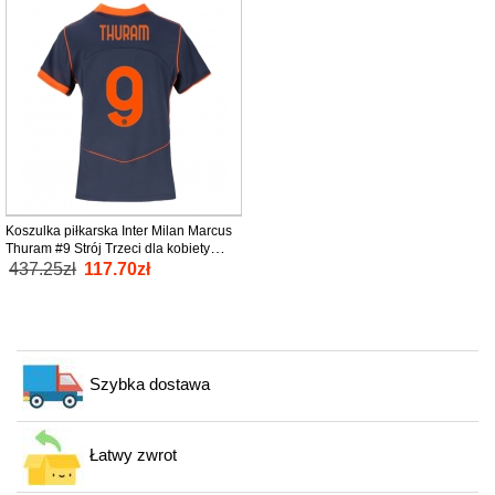
Koszulka piłkarska Inter Milan Marcus
Thuram #9 Strój Trzeci dla kobiety
2025-26 tanio Krótki Rękaw
437.25zł
117.70zł
Szybka dostawa
Łatwy zwrot