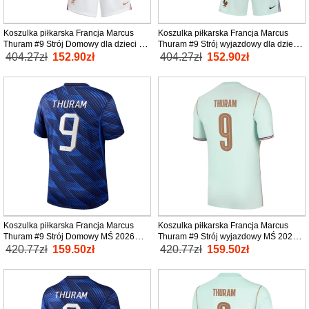
Koszulka piłkarska Francja Marcus
Koszulka piłkarska Francja Marcus
Thuram #9 Strój Domowy dla dzieci MŚ
Thuram #9 Strój wyjazdowy dla dzieci
2026 tanio Krótki Rękaw (+ Krótkie
MŚ 2026 tanio Krótki Rękaw (+ Krótkie
404.27zł
152.90zł
404.27zł
152.90zł
spodenki)
spodenki)
Koszulka piłkarska Francja Marcus
Koszulka piłkarska Francja Marcus
Thuram #9 Strój Domowy MŚ 2026
Thuram #9 Strój wyjazdowy MŚ 2026
tanio Krótki Rękaw
tanio Krótki Rękaw
420.77zł
159.50zł
420.77zł
159.50zł