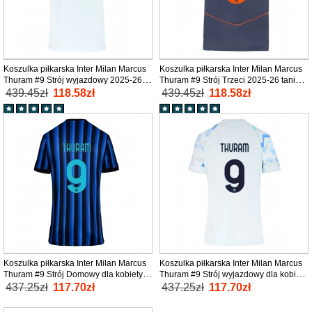
Koszulka piłkarska Inter Milan Marcus
Koszulka piłkarska Inter Milan Marcus
Thuram #9 Strój wyjazdowy 2025-26
Thuram #9 Strój Trzeci 2025-26 tanio
tanio Krótki Rękaw
Krótki Rękaw
439.45zł
118.58zł
439.45zł
118.58zł
Koszulka piłkarska Inter Milan Marcus
Koszulka piłkarska Inter Milan Marcus
Thuram #9 Strój Domowy dla kobiety
Thuram #9 Strój wyjazdowy dla kobiety
2025-26 tanio Krótki Rękaw
2025-26 tanio Krótki Rękaw
437.25zł
117.70zł
437.25zł
117.70zł