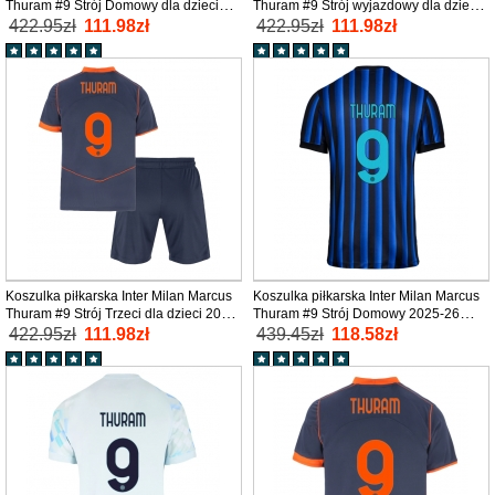
Thuram #9 Strój Domowy dla dzieci
Thuram #9 Strój wyjazdowy dla dzieci
2025-26 tanio Krótki Rękaw (+ Krótkie
2025-26 tanio Krótki Rękaw (+ Krótkie
422.95zł
111.98zł
422.95zł
111.98zł
spodenki)
spodenki)
Koszulka piłkarska Inter Milan Marcus
Koszulka piłkarska Inter Milan Marcus
Thuram #9 Strój Trzeci dla dzieci 2025-
Thuram #9 Strój Domowy 2025-26
26 tanio Krótki Rękaw (+ Krótkie
tanio Krótki Rękaw
422.95zł
111.98zł
439.45zł
118.58zł
spodenki)