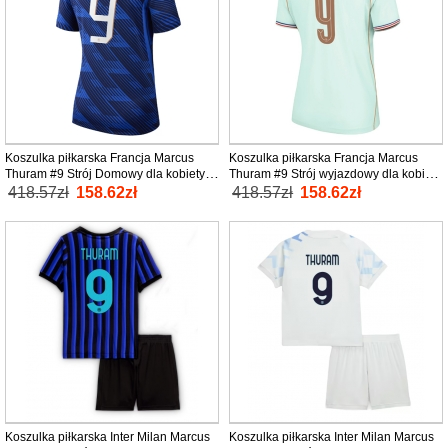
Koszulka piłkarska Francja Marcus
Koszulka piłkarska Francja Marcus
Thuram #9 Strój Domowy dla kobiety
Thuram #9 Strój wyjazdowy dla kobiety
MŚ 2026 tanio Krótki Rękaw
MŚ 2026 tanio Krótki Rękaw
418.57zł
158.62zł
418.57zł
158.62zł
Koszulka piłkarska Inter Milan Marcus
Koszulka piłkarska Inter Milan Marcus