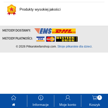
Produkty wysokiej jakości
METODY DOSTAWY:
METODY PŁATNOŚCI:
© 2026 Pilkarskiefanshop.com.
Stroje piłkarskie dla dzieci
.
󰃱
󰈢
󰃳
󰃦
0
Informacje
Moje konto
Koszyk