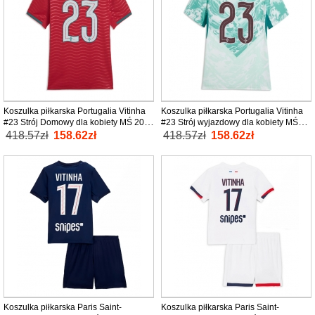
Koszulka piłkarska Portugalia Vitinha
Koszulka piłkarska Portugalia Vitinha
#23 Strój Domowy dla kobiety MŚ 2026
#23 Strój wyjazdowy dla kobiety MŚ
tanio Krótki Rękaw
2026 tanio Krótki Rękaw
418.57zł
158.62zł
418.57zł
158.62zł
Koszulka piłkarska Paris Saint-
Koszulka piłkarska Paris Saint-