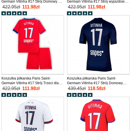
Germain Vitinha #17 Strój Domowy dla
Germain Vitinha #17 Strój wyjazdowy
dzieci 2025-26 tanio Krótki Rękaw (+
dla dzieci 2025-26 tanio Krótki Rękaw
422.95zł
111.98zł
422.95zł
111.98zł
Krótkie spodenki)
(+ Krótkie spodenki)
Koszulka piłkarska Paris Saint-
Koszulka piłkarska Paris Saint-
Germain Vitinha #17 Strój Trzeci dla
Germain Vitinha #17 Strój Domowy
dzieci 2025-26 tanio Krótki Rękaw (+
2025-26 tanio Krótki Rękaw
422.95zł
111.98zł
439.45zł
118.58zł
Krótkie spodenki)