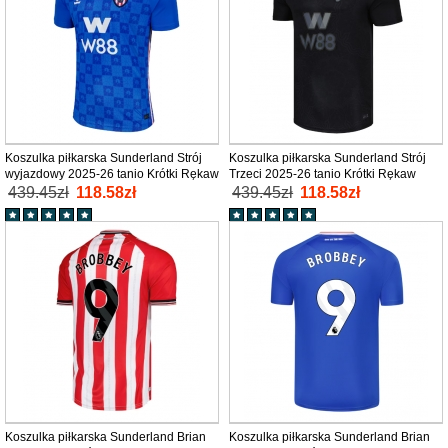
Koszulka piłkarska Sunderland Strój
Koszulka piłkarska Sunderland Strój
wyjazdowy 2025-26 tanio Krótki Rękaw
Trzeci 2025-26 tanio Krótki Rękaw
439.45zł
118.58zł
439.45zł
118.58zł
Koszulka piłkarska Sunderland Brian
Koszulka piłkarska Sunderland Brian