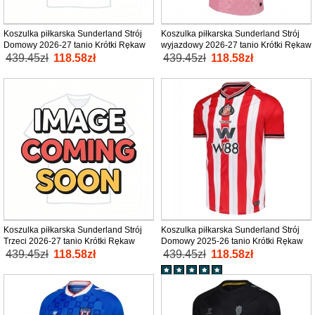
Koszulka piłkarska Sunderland Strój
Koszulka piłkarska Sunderland Strój
Domowy 2026-27 tanio Krótki Rękaw
wyjazdowy 2026-27 tanio Krótki Rękaw
439.45zł
118.58zł
439.45zł
118.58zł
Koszulka piłkarska Sunderland Strój
Koszulka piłkarska Sunderland Strój
Trzeci 2026-27 tanio Krótki Rękaw
Domowy 2025-26 tanio Krótki Rękaw
439.45zł
118.58zł
439.45zł
118.58zł