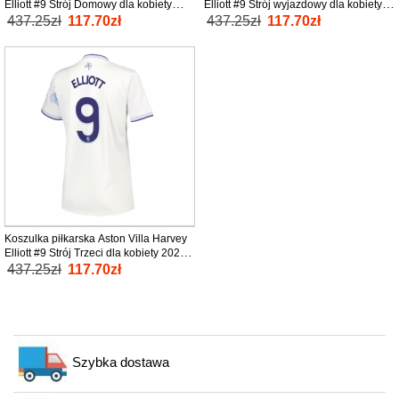
Elliott #9 Strój Domowy dla kobiety
Elliott #9 Strój wyjazdowy dla kobiety
2025-26 tanio Krótki Rękaw
2025-26 tanio Krótki Rękaw
437.25zł
117.70zł
437.25zł
117.70zł
Koszulka piłkarska Aston Villa Harvey
Elliott #9 Strój Trzeci dla kobiety 2025-
26 tanio Krótki Rękaw
437.25zł
117.70zł
Szybka dostawa