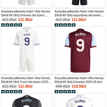
Koszulka piłkarska Aston Villa Harvey
Koszulka piłkarska Aston Villa Harvey
Elliott #9 Strój Domowy dla dzieci
Elliott #9 Strój wyjazdowy dla dzieci
2025-26 tanio Krótki Rękaw (+ Krótkie
2025-26 tanio Krótki Rękaw (+ Krótkie
422.95zł
111.98zł
422.95zł
111.98zł
spodenki)
spodenki)
Koszulka piłkarska Aston Villa Harvey
Koszulka piłkarska Aston Villa Harvey
Elliott #9 Strój Trzeci dla dzieci 2025-
Elliott #9 Strój Domowy 2025-26 tanio
26 tanio Krótki Rękaw (+ Krótkie
Krótki Rękaw
422.95zł
111.98zł
439.45zł
118.58zł
spodenki)