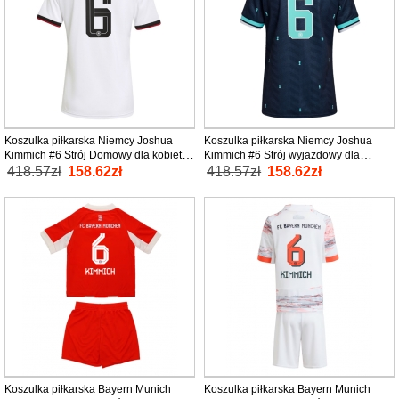
Koszulka piłkarska Niemcy Joshua
Koszulka piłkarska Niemcy Joshua
Kimmich #6 Strój Domowy dla kobiety
Kimmich #6 Strój wyjazdowy dla
MŚ 2026 tanio Krótki Rękaw
kobiety MŚ 2026 tanio Krótki Rękaw
418.57zł
158.62zł
418.57zł
158.62zł
Koszulka piłkarska Bayern Munich
Koszulka piłkarska Bayern Munich