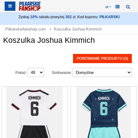
zł
Zyskaj
10%
rabatu powyżej
302
zł, Kod kuponu:
PILKARSKI
Pilkarskiefanshop.com
Koszulka Joshua Kimmich
Koszulka Joshua Kimmich
PORÓWANIE PRODUKTU (0)
Pokaż:
Sortowanie: