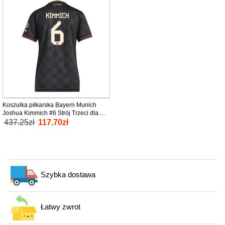
Koszulka piłkarska Bayern Munich
Joshua Kimmich #6 Strój Trzeci dla
kobiety 2025-26 tanio Krótki Rękaw
437.25zł
117.70zł
Szybka dostawa
Łatwy zwrot