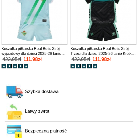
Koszulka piłkarska Real Betis Strój
Koszulka piłkarska Real Betis Strój
wyjazdowy dla dzieci 2025-26 tanio
Trzeci dla dzieci 2025-26 tanio Krótki
Krótki Rękaw (+ Krótkie spodenki)
Rękaw (+ Krótkie spodenki)
422.95zł
111.98zł
422.95zł
111.98zł
Szybka dostawa
Łatwy zwrot
Bezpieczna płatność