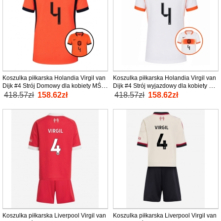
Koszulka piłkarska Holandia Virgil van
Koszulka piłkarska Holandia Virgil van
Dijk #4 Strój Domowy dla kobiety MŚ
Dijk #4 Strój wyjazdowy dla kobiety MŚ
2026 tanio Krótki Rękaw
2026 tanio Krótki Rękaw
418.57zł
158.62zł
418.57zł
158.62zł
Koszulka piłkarska Liverpool Virgil van
Koszulka piłkarska Liverpool Virgil van