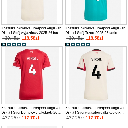
Koszulka piłkarska Liverpool Virgil van
Koszulka piłkarska Liverpool Virgil van
Dijk #4 Strój wyjazdowy 2025-26 tanio
Dijk #4 Strój Trzeci 2025-26 tanio
Krótki Rękaw
Krótki Rękaw
439.45zł
118.58zł
439.45zł
118.58zł
Koszulka piłkarska Liverpool Virgil van
Koszulka piłkarska Liverpool Virgil van
Dijk #4 Strój Domowy dla kobiety 2025-
Dijk #4 Strój wyjazdowy dla kobiety
26 tanio Krótki Rękaw
2025-26 tanio Krótki Rękaw
437.25zł
117.70zł
437.25zł
117.70zł