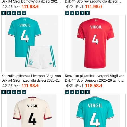
Dijk #4 Strój Domowy dla dzieci 2025-
Dijk #4 Strój wyjazdowy dla dzieci
26 tanio Krótki Rękaw (+ Krótkie
2025-26 tanio Krótki Rękaw (+ Krótkie
422.95zł
111.98zł
422.95zł
111.98zł
spodenki)
spodenki)
Koszulka piłkarska Liverpool Virgil van
Koszulka piłkarska Liverpool Virgil van
Dijk #4 Strój Trzeci dla dzieci 2025-26
Dijk #4 Strój Domowy 2025-26 tanio
tanio Krótki Rękaw (+ Krótkie spodenki)
Krótki Rękaw
422.95zł
111.98zł
439.45zł
118.58zł