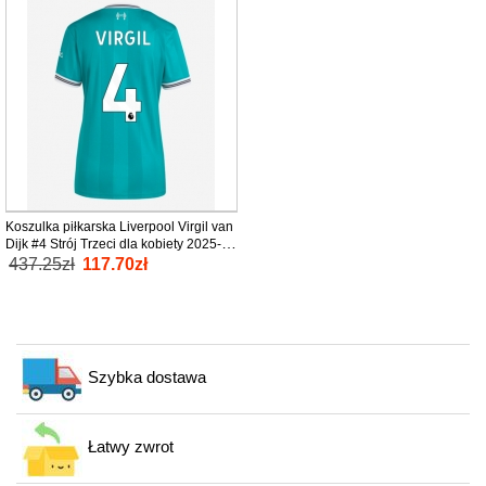
Koszulka piłkarska Liverpool Virgil van
Dijk #4 Strój Trzeci dla kobiety 2025-26
tanio Krótki Rękaw
437.25zł
117.70zł
Szybka dostawa
Łatwy zwrot