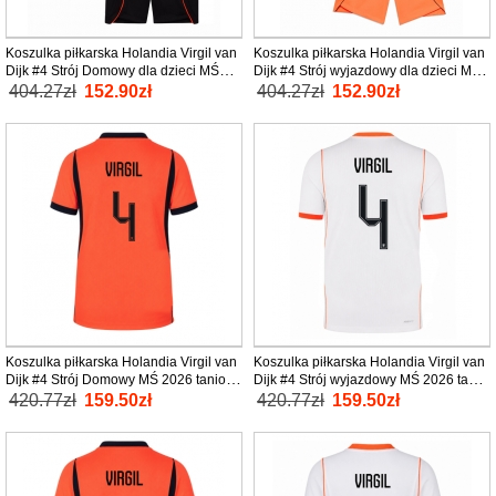
Koszulka piłkarska Holandia Virgil van
Koszulka piłkarska Holandia Virgil van
Dijk #4 Strój Domowy dla dzieci MŚ
Dijk #4 Strój wyjazdowy dla dzieci MŚ
2026 tanio Krótki Rękaw (+ Krótkie
2026 tanio Krótki Rękaw (+ Krótkie
404.27zł
152.90zł
404.27zł
152.90zł
spodenki)
spodenki)
Koszulka piłkarska Holandia Virgil van
Koszulka piłkarska Holandia Virgil van
Dijk #4 Strój Domowy MŚ 2026 tanio
Dijk #4 Strój wyjazdowy MŚ 2026 tanio
Krótki Rękaw
Krótki Rękaw
420.77zł
159.50zł
420.77zł
159.50zł