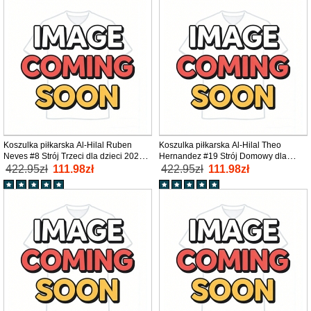
Koszulka piłkarska Al-Hilal Ruben
Koszulka piłkarska Al-Hilal Theo
Neves #8 Strój Trzeci dla dzieci 2025-
Hernandez #19 Strój Domowy dla
26 tanio Krótki Rękaw (+ Krótkie
dzieci 2025-26 tanio Krótki Rękaw (+
422.95zł
111.98zł
422.95zł
111.98zł
spodenki)
Krótkie spodenki)