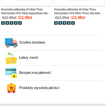
Koszulka piłkarska Al-Hilal Theo
Koszulka piłkarska Al-Hilal Theo
Hernandez #19 Strój wyjazdowy dla
Hernandez #19 Strój Trzeci dla dzieci
dzieci 2025-26 tanio Krótki Rękaw (+
2025-26 tanio Krótki Rękaw (+ Krótkie
422.95zł
111.98zł
422.95zł
111.98zł
Krótkie spodenki)
spodenki)
Szybka dostawa
Łatwy zwrot
Bezpieczna płatność
Produkty wysokiej jakości