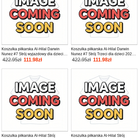
Koszulka piłkarska Al-Hilal Darwin
Koszulka piłkarska Al-Hilal Darwin
Nunez #7 Strój wyjazdowy dla dzieci
Nunez #7 Strój Trzeci dla dzieci 2026-
2026-27 tanio Krótki Rękaw (+ Krótkie
27 tanio Krótki Rękaw (+ Krótkie
422.95zł
111.98zł
422.95zł
111.98zł
spodenki)
spodenki)
Koszulka piłkarska Al-Hilal Strój
Koszulka piłkarska Al-Hilal Strój