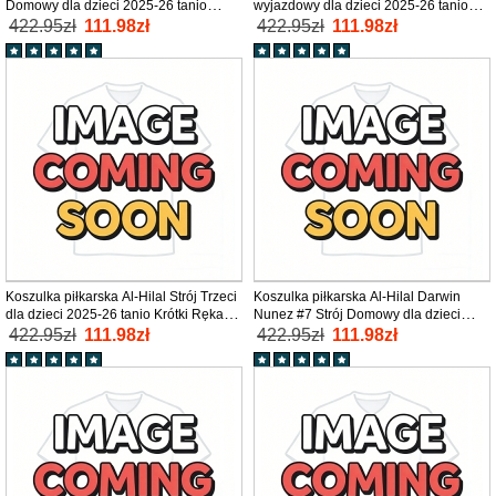
Domowy dla dzieci 2025-26 tanio
wyjazdowy dla dzieci 2025-26 tanio
Krótki Rękaw (+ Krótkie spodenki)
Krótki Rękaw (+ Krótkie spodenki)
422.95zł
111.98zł
422.95zł
111.98zł
Koszulka piłkarska Al-Hilal Strój Trzeci
Koszulka piłkarska Al-Hilal Darwin
dla dzieci 2025-26 tanio Krótki Rękaw
Nunez #7 Strój Domowy dla dzieci
(+ Krótkie spodenki)
2025-26 tanio Krótki Rękaw (+ Krótkie
422.95zł
111.98zł
422.95zł
111.98zł
spodenki)