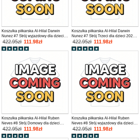
Koszulka piłkarska Al-Hilal Darwin
Koszulka piłkarska Al-Hilal Darwin
Nunez #7 Strój wyjazdowy dla dzieci
Nunez #7 Strój Trzeci dla dzieci 2025-
2025-26 tanio Krótki Rękaw (+ Krótkie
26 tanio Krótki Rękaw (+ Krótkie
422.95zł
111.98zł
422.95zł
111.98zł
spodenki)
spodenki)
Koszulka piłkarska Al-Hilal Ruben
Koszulka piłkarska Al-Hilal Ruben
Neves #8 Strój Domowy dla dzieci
Neves #8 Strój wyjazdowy dla dzieci
2025-26 tanio Krótki Rękaw (+ Krótkie
2025-26 tanio Krótki Rękaw (+ Krótkie
422.95zł
111.98zł
422.95zł
111.98zł
spodenki)
spodenki)