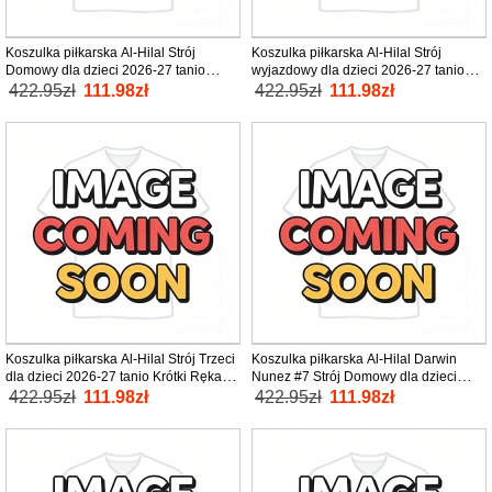
Koszulka piłkarska Al-Hilal Strój
Koszulka piłkarska Al-Hilal Strój
Domowy dla dzieci 2026-27 tanio
wyjazdowy dla dzieci 2026-27 tanio
Krótki Rękaw (+ Krótkie spodenki)
Krótki Rękaw (+ Krótkie spodenki)
422.95zł
111.98zł
422.95zł
111.98zł
Koszulka piłkarska Al-Hilal Strój Trzeci
Koszulka piłkarska Al-Hilal Darwin
dla dzieci 2026-27 tanio Krótki Rękaw
Nunez #7 Strój Domowy dla dzieci
(+ Krótkie spodenki)
2026-27 tanio Krótki Rękaw (+ Krótkie
422.95zł
111.98zł
422.95zł
111.98zł
spodenki)