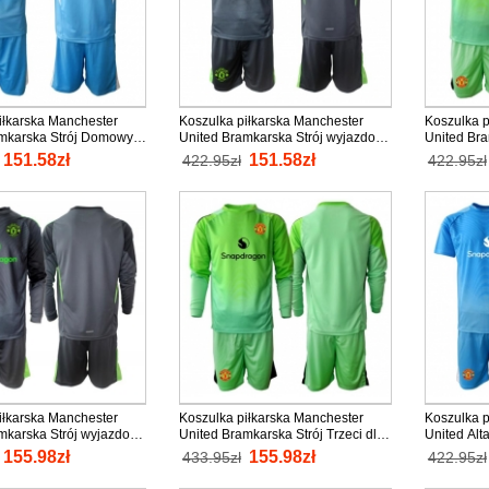
iłkarska Manchester
Koszulka piłkarska Manchester
Koszulka p
mkarska Strój Domowy
United Bramkarska Strój wyjazdowy
United Bra
2025-26 tanio Krótki
dla dzieci 2025-26 tanio Krótki
dzieci 202
151.58zł
151.58zł
422.95zł
422.95zł
rótkie spodenki)
Rękaw (+ Krótkie spodenki)
(+ Krótkie
iłkarska Manchester
Koszulka piłkarska Manchester
Koszulka p
mkarska Strój wyjazdowy
United Bramkarska Strój Trzeci dla
United Alt
2025-26 tanio Długi
dzieci 2025-26 tanio Długi Rękaw
Bramkarsk
155.98zł
155.98zł
433.95zł
422.95zł
rótkie spodenki)
(+ Krótkie spodenki)
dzieci 202
(+ Krótkie