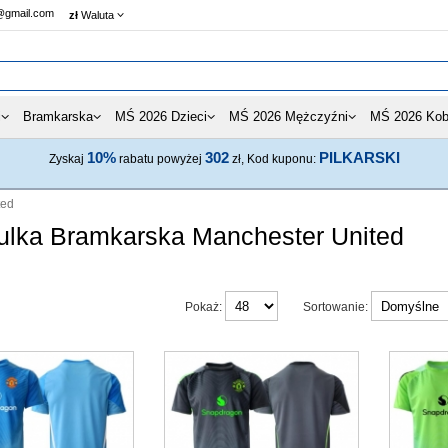
@gmail.com
zł
Waluta
i
Bramkarska
MŚ 2026 Dzieci
MŚ 2026 Mężczyźni
MŚ 2026 Kob
10%
302
PILKARSKI
Zyskaj
rabatu powyżej
zł, Kod kuponu:
ted
ulka Bramkarska Manchester United
Pokaż:
Sortowanie: