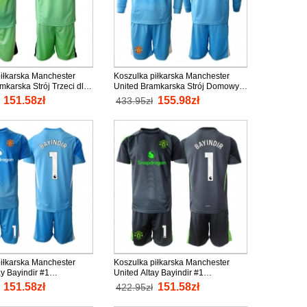
iłkarska Manchester
Koszulka piłkarska Manchester
mkarska Strój Trzeci dla
United Bramkarska Strój Domowy
5-26 tanio Krótki Rękaw
dla dzieci 2025-26 tanio Długi
151.58zł
155.98zł
433.95zł
 spodenki)
Rękaw (+ Krótkie spodenki)
iłkarska Manchester
Koszulka piłkarska Manchester
ay Bayindir #1
United Altay Bayindir #1
a Strój Domowy dla
Bramkarska Strój wyjazdowy dla
151.58zł
151.58zł
422.95zł
5-26 tanio Krótki Rękaw
dzieci 2025-26 tanio Krótki Rękaw
 spodenki)
(+ Krótkie spodenki)