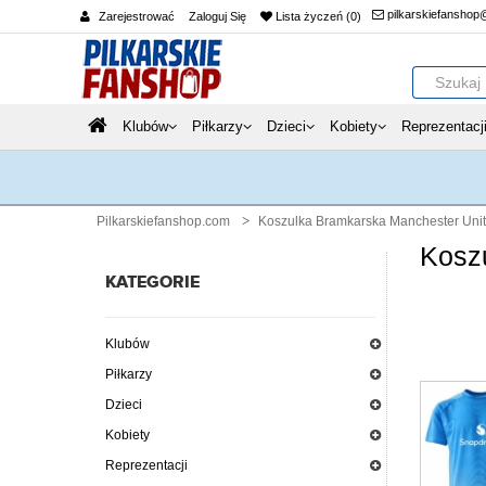
pilkarskiefanshop
Zarejestrować
Zaloguj Się
Lista życzeń (0)
Klubów
Piłkarzy
Dzieci
Kobiety
Reprezentacj
Pilkarskiefanshop.com
Koszulka Bramkarska Manchester Uni
Kosz
KATEGORIE
Klubów
Piłkarzy
Dzieci
Kobiety
Reprezentacji