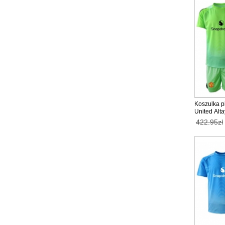
Koszulka p
United Alta
Bramkarska 
422.95zł
2025-26 ta
Krótkie sp