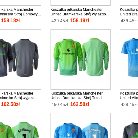
iłkarska Manchester
Koszulka piłkarska Manchester
Koszulka p
mkarska Strój Domowy
United Bramkarska Strój wyjazdowy
United Bra
nio Krótki Rękaw
2025-26 tanio Krótki Rękaw
2025-26 ta
158.18zł
158.18zł
439.45zł
439.45zł
iłkarska Manchester
Koszulka piłkarska Manchester
Koszulka p
mkarska Strój wyjazdowy
United Bramkarska Strój Trzeci
United Alt
nio Długi Rękaw
2025-26 tanio Długi Rękaw
Bramkarsk
162.58zł
162.58zł
450.45zł
439.45zł
tanio Krót