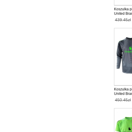
Koszulka p
United Bra
2025-26 ta
439.45zł
Koszulka p
United Bra
2025-26 ta
450.45zł