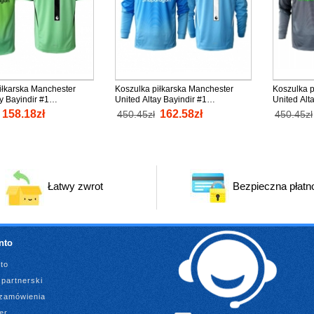
iłkarska Manchester
Koszulka piłkarska Manchester
Koszulka p
y Bayindir #1
United Altay Bayindir #1
United Alt
 Strój Trzeci 2025-26
Bramkarska Strój Domowy 2025-26
Bramkarsk
158.18zł
162.58zł
450.45zł
450.45zł
ki Rękaw
tanio Długi Rękaw
26 tanio D
Łatwy zwrot
Bezpieczna płatn
nto
to
partnerski
 zamówienia
er