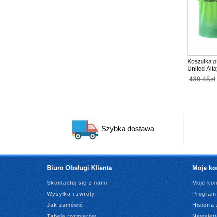
Koszulka p
United Alta
Bramkarska
439.45zł
tanio Krót
Szybka dostawa
Biuro Obsługi Klienta
Moje ko
Skontaktuj się z nami
Moje kon
Wysyłka i zwroty
Program 
Jak zamówić
Historia
Tabela rozmiarów
Newslett