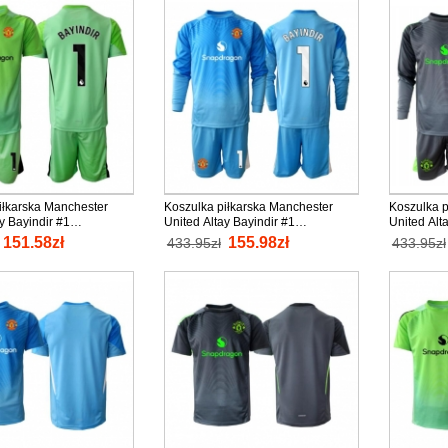
iłkarska Manchester
Koszulka piłkarska Manchester
Koszulka p
y Bayindir #1
United Altay Bayindir #1
United Alt
Strój Trzeci dla dzieci
Bramkarska Strój Domowy dla
Bramkarska
151.58zł
155.98zł
433.95zł
433.95zł
nio Krótki Rękaw (+
dzieci 2025-26 tanio Długi Rękaw
dzieci 202
odenki)
(+ Krótkie spodenki)
(+ Krótkie