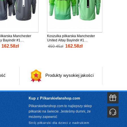
iłkarska Manchester
Koszulka piłkarska Manchester
ay Bayindir #1
United Altay Bayindir #1
a Strój wyjazdowy 2025-
Bramkarska Strój Trzeci 2025-26
162.58zł
162.58zł
450.45zł
ługi Rękaw
tanio Długi Rękaw
ość
Produkty wysokiej jakości
Kup z Pilkarskiefanshop.com
Pilkarskiefanshop.com to najlepszy sklep
piłkarski na świecie. Jesteśmy dumni, że
możemy zapewnić
Strój piłkarski dla dzieci z nadrukiem