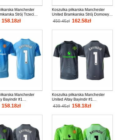
iłkarska Manchester
Koszulka piłkarska Manchester
mkarska Strój Trzeci
United Bramkarska Strój Domowy
nio Krótki Rękaw
2025-26 tanio Długi Rękaw
158.18zł
162.58zł
450.45zł
iłkarska Manchester
Koszulka piłkarska Manchester
ay Bayindir #1
United Altay Bayindir #1
a Strój Domowy 2025-26
Bramkarska Strój wyjazdowy 2025-
158.18zł
158.18zł
439.45zł
ki Rękaw
26 tanio Krótki Rękaw