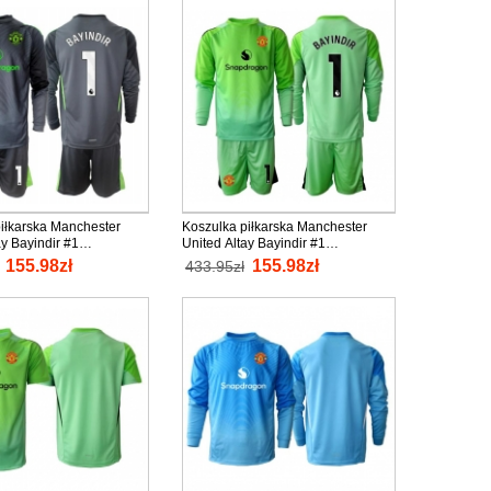
iłkarska Manchester
Koszulka piłkarska Manchester
ay Bayindir #1
United Altay Bayindir #1
 Strój wyjazdowy dla
Bramkarska Strój Trzeci dla dzieci
155.98zł
155.98zł
433.95zł
5-26 tanio Długi Rękaw
2025-26 tanio Długi Rękaw (+
 spodenki)
Krótkie spodenki)