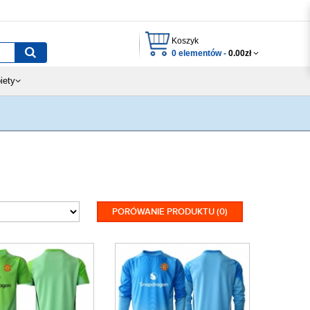
Koszyk
0 elementów -
0.00zł
iety
PORÓWANIE PRODUKTU (0)