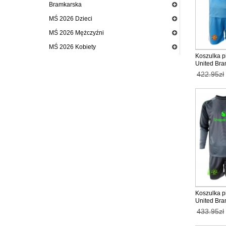
Bramkarska
MŚ 2026 Dzieci
MŚ 2026 Mężczyźni
MŚ 2026 Kobiety
Koszulka p
United Bra
dla dzieci 
422.95zł
Rękaw (+ K
Koszulka p
United Bra
dla dzieci 
433.95zł
Rękaw (+ K