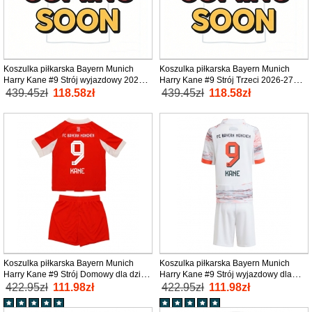
Koszulka piłkarska Bayern Munich
Koszulka piłkarska Bayern Munich
Harry Kane #9 Strój wyjazdowy 2026-
Harry Kane #9 Strój Trzeci 2026-27
27 tanio Krótki Rękaw
tanio Krótki Rękaw
439.45zł
118.58zł
439.45zł
118.58zł
Koszulka piłkarska Bayern Munich
Koszulka piłkarska Bayern Munich
Harry Kane #9 Strój Domowy dla dzieci
Harry Kane #9 Strój wyjazdowy dla
2025-26 tanio Krótki Rękaw (+ Krótkie
dzieci 2025-26 tanio Krótki Rękaw (+
422.95zł
111.98zł
422.95zł
111.98zł
spodenki)
Krótkie spodenki)