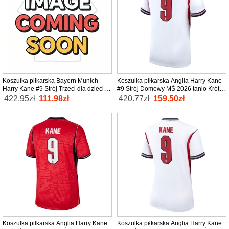
Koszulka piłkarska Bayern Munich
Koszulka piłkarska Anglia Harry Kane
Harry Kane #9 Strój Trzeci dla dzieci
#9 Strój Domowy MŚ 2026 tanio Krótki
2026-27 tanio Krótki Rękaw (+ Krótkie
Rękaw
422.95zł
111.98zł
420.77zł
159.50zł
spodenki)
Koszulka piłkarska Anglia Harry Kane
Koszulka piłkarska Anglia Harry Kane