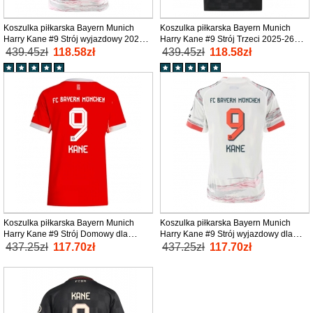
Koszulka piłkarska Bayern Munich
Koszulka piłkarska Bayern Munich
Harry Kane #9 Strój wyjazdowy 2025-
Harry Kane #9 Strój Trzeci 2025-26
26 tanio Krótki Rękaw
tanio Krótki Rękaw
439.45zł
118.58zł
439.45zł
118.58zł
Koszulka piłkarska Bayern Munich
Koszulka piłkarska Bayern Munich
Harry Kane #9 Strój Domowy dla
Harry Kane #9 Strój wyjazdowy dla
kobiety 2025-26 tanio Krótki Rękaw
kobiety 2025-26 tanio Krótki Rękaw
437.25zł
117.70zł
437.25zł
117.70zł