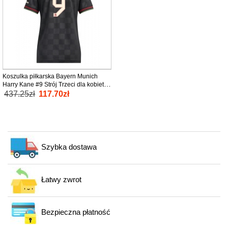
Koszulka piłkarska Bayern Munich
Harry Kane #9 Strój Trzeci dla kobiety
2025-26 tanio Krótki Rękaw
437.25zł
117.70zł
Szybka dostawa
Łatwy zwrot
Bezpieczna płatność