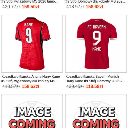
#9 Strój wyjazdowy MŚ 2026 tanio
#9 Strój Domowy dla kobiety MŚ 2026
Krótki Rękaw
tanio Krótki Rękaw
420.77zł
159.50zł
418.57zł
158.62zł
Koszulka piłkarska Anglia Harry Kane
Koszulka piłkarska Bayern Munich
#9 Strój wyjazdowy dla kobiety MŚ
Harry Kane #9 Strój Domowy 2026-27
2026 tanio Krótki Rękaw
tanio Krótki Rękaw
418.57zł
158.62zł
439.45zł
118.58zł