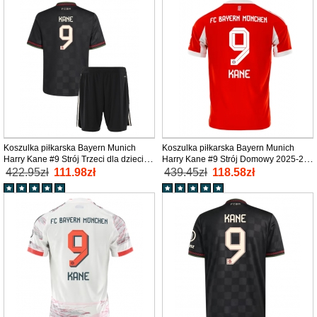
Koszulka piłkarska Bayern Munich
Koszulka piłkarska Bayern Munich
Harry Kane #9 Strój Trzeci dla dzieci
Harry Kane #9 Strój Domowy 2025-26
2025-26 tanio Krótki Rękaw (+ Krótkie
tanio Krótki Rękaw
422.95zł
111.98zł
439.45zł
118.58zł
spodenki)