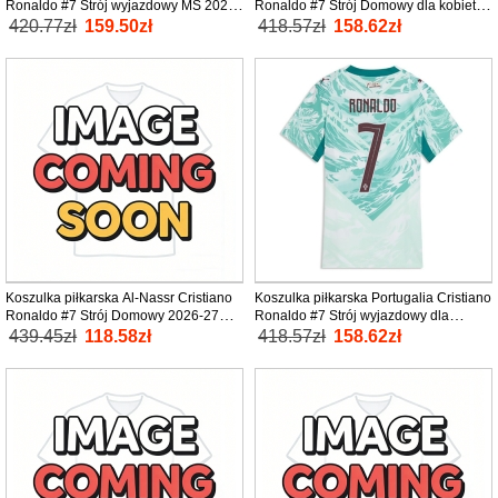
Ronaldo #7 Strój wyjazdowy MŚ 2026
Ronaldo #7 Strój Domowy dla kobiety
tanio Krótki Rękaw
MŚ 2026 tanio Krótki Rękaw
420.77zł
159.50zł
418.57zł
158.62zł
Koszulka piłkarska Al-Nassr Cristiano
Koszulka piłkarska Portugalia Cristiano
Ronaldo #7 Strój Domowy 2026-27
Ronaldo #7 Strój wyjazdowy dla
tanio Krótki Rękaw
kobiety MŚ 2026 tanio Krótki Rękaw
439.45zł
118.58zł
418.57zł
158.62zł