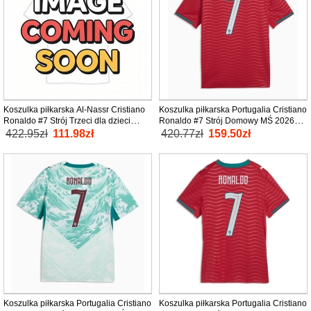
Koszulka piłkarska Al-Nassr Cristiano
Koszulka piłkarska Portugalia Cristiano
Ronaldo #7 Strój Trzeci dla dzieci
Ronaldo #7 Strój Domowy MŚ 2026
2026-27 tanio Krótki Rękaw (+ Krótkie
tanio Krótki Rękaw
422.95zł
111.98zł
420.77zł
159.50zł
spodenki)
Koszulka piłkarska Portugalia Cristiano
Koszulka piłkarska Portugalia Cristiano