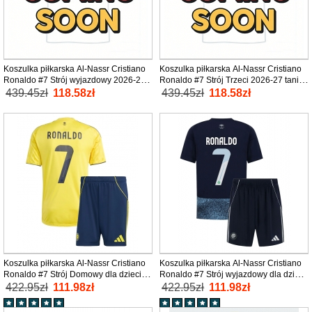
Koszulka piłkarska Al-Nassr Cristiano
Koszulka piłkarska Al-Nassr Cristiano
Ronaldo #7 Strój wyjazdowy 2026-27
Ronaldo #7 Strój Trzeci 2026-27 tanio
tanio Krótki Rękaw
Krótki Rękaw
439.45zł
118.58zł
439.45zł
118.58zł
Koszulka piłkarska Al-Nassr Cristiano
Koszulka piłkarska Al-Nassr Cristiano
Ronaldo #7 Strój Domowy dla dzieci
Ronaldo #7 Strój wyjazdowy dla dzieci
2025-26 tanio Krótki Rękaw (+ Krótkie
2025-26 tanio Krótki Rękaw (+ Krótkie
422.95zł
111.98zł
422.95zł
111.98zł
spodenki)
spodenki)