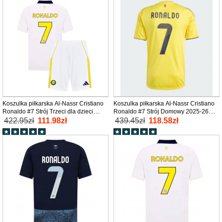
Koszulka piłkarska Al-Nassr Cristiano
Koszulka piłkarska Al-Nassr Cristiano
Ronaldo #7 Strój Trzeci dla dzieci
Ronaldo #7 Strój Domowy 2025-26
2025-26 tanio Krótki Rękaw (+ Krótkie
tanio Krótki Rękaw
422.95zł
111.98zł
439.45zł
118.58zł
spodenki)