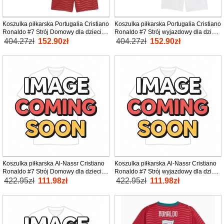
Koszulka piłkarska Portugalia Cristiano
Koszulka piłkarska Portugalia Cristiano
Ronaldo #7 Strój Domowy dla dzieci
Ronaldo #7 Strój wyjazdowy dla dzieci
MŚ 2026 tanio Krótki Rękaw (+ Krótkie
MŚ 2026 tanio Krótki Rękaw (+ Krótkie
404.27zł
152.90zł
404.27zł
152.90zł
spodenki)
spodenki)
Koszulka piłkarska Al-Nassr Cristiano
Koszulka piłkarska Al-Nassr Cristiano
Ronaldo #7 Strój Domowy dla dzieci
Ronaldo #7 Strój wyjazdowy dla dzieci
2026-27 tanio Krótki Rękaw (+ Krótkie
2026-27 tanio Krótki Rękaw (+ Krótkie
422.95zł
111.98zł
422.95zł
111.98zł
spodenki)
spodenki)