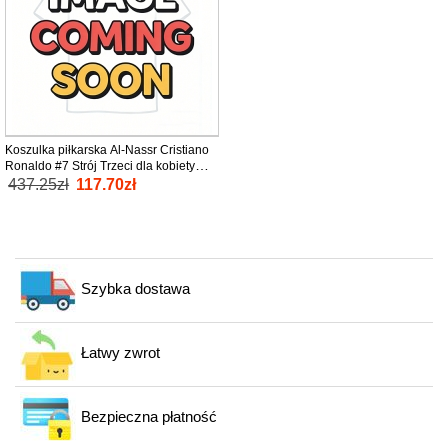
Koszulka piłkarska Al-Nassr Cristiano
Ronaldo #7 Strój Trzeci dla kobiety
2025-26 tanio Krótki Rękaw
437.25zł
117.70zł
Szybka dostawa
Łatwy zwrot
Bezpieczna płatność