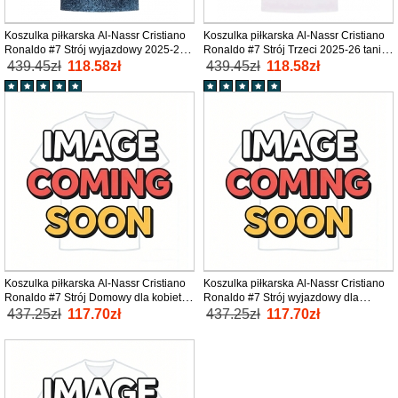
Koszulka piłkarska Al-Nassr Cristiano
Koszulka piłkarska Al-Nassr Cristiano
Ronaldo #7 Strój wyjazdowy 2025-26
Ronaldo #7 Strój Trzeci 2025-26 tanio
tanio Krótki Rękaw
Krótki Rękaw
439.45zł
118.58zł
439.45zł
118.58zł
Koszulka piłkarska Al-Nassr Cristiano
Koszulka piłkarska Al-Nassr Cristiano
Ronaldo #7 Strój Domowy dla kobiety
Ronaldo #7 Strój wyjazdowy dla
2025-26 tanio Krótki Rękaw
kobiety 2025-26 tanio Krótki Rękaw
437.25zł
117.70zł
437.25zł
117.70zł