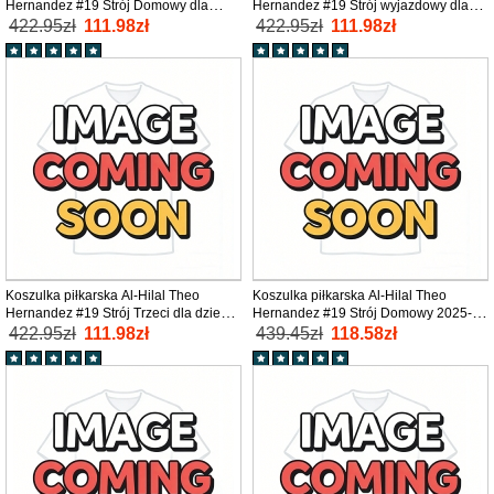
Hernandez #19 Strój Domowy dla
Hernandez #19 Strój wyjazdowy dla
dzieci 2025-26 tanio Krótki Rękaw (+
dzieci 2025-26 tanio Krótki Rękaw (+
422.95zł
111.98zł
422.95zł
111.98zł
Krótkie spodenki)
Krótkie spodenki)
Koszulka piłkarska Al-Hilal Theo
Koszulka piłkarska Al-Hilal Theo
Hernandez #19 Strój Trzeci dla dzieci
Hernandez #19 Strój Domowy 2025-26
2025-26 tanio Krótki Rękaw (+ Krótkie
tanio Krótki Rękaw
422.95zł
111.98zł
439.45zł
118.58zł
spodenki)