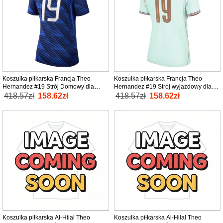
Koszulka piłkarska Francja Theo
Koszulka piłkarska Francja Theo
Hernandez #19 Strój Domowy dla
Hernandez #19 Strój wyjazdowy dla
kobiety MŚ 2026 tanio Krótki Rękaw
kobiety MŚ 2026 tanio Krótki Rękaw
418.57zł
158.62zł
418.57zł
158.62zł
Koszulka piłkarska Al-Hilal Theo
Koszulka piłkarska Al-Hilal Theo