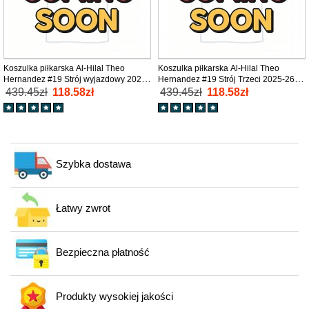
Koszulka piłkarska Al-Hilal Theo
Koszulka piłkarska Al-Hilal Theo
Hernandez #19 Strój wyjazdowy 2025-
Hernandez #19 Strój Trzeci 2025-26
26 tanio Krótki Rękaw
tanio Krótki Rękaw
439.45zł
118.58zł
439.45zł
118.58zł
Szybka dostawa
Łatwy zwrot
Bezpieczna płatność
Produkty wysokiej jakości