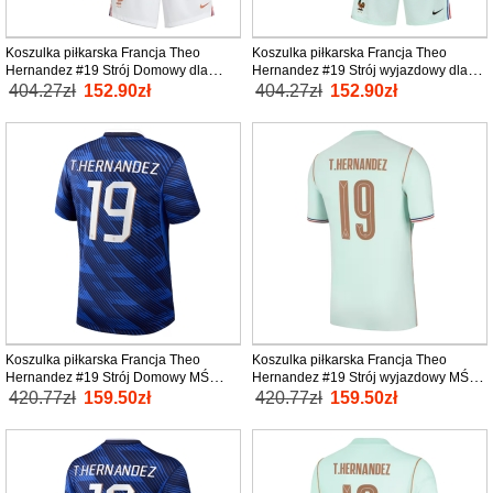
Koszulka piłkarska Francja Theo
Koszulka piłkarska Francja Theo
Hernandez #19 Strój Domowy dla
Hernandez #19 Strój wyjazdowy dla
dzieci MŚ 2026 tanio Krótki Rękaw (+
dzieci MŚ 2026 tanio Krótki Rękaw (+
404.27zł
152.90zł
404.27zł
152.90zł
Krótkie spodenki)
Krótkie spodenki)
Koszulka piłkarska Francja Theo
Koszulka piłkarska Francja Theo
Hernandez #19 Strój Domowy MŚ
Hernandez #19 Strój wyjazdowy MŚ
2026 tanio Krótki Rękaw
2026 tanio Krótki Rękaw
420.77zł
159.50zł
420.77zł
159.50zł