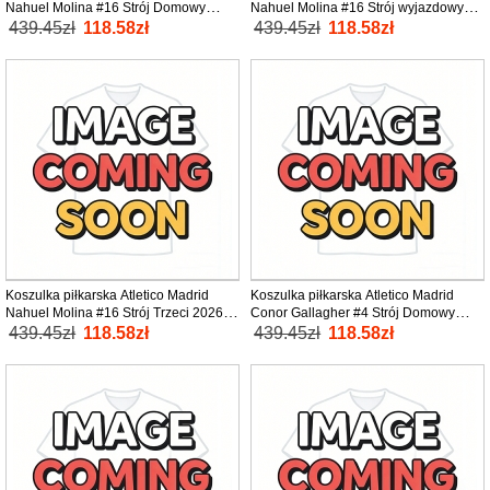
Nahuel Molina #16 Strój Domowy
Nahuel Molina #16 Strój wyjazdowy
2026-27 tanio Krótki Rękaw
2026-27 tanio Krótki Rękaw
439.45zł
118.58zł
439.45zł
118.58zł
Koszulka piłkarska Atletico Madrid
Koszulka piłkarska Atletico Madrid
Nahuel Molina #16 Strój Trzeci 2026-
Conor Gallagher #4 Strój Domowy
27 tanio Krótki Rękaw
2026-27 tanio Krótki Rękaw
439.45zł
118.58zł
439.45zł
118.58zł