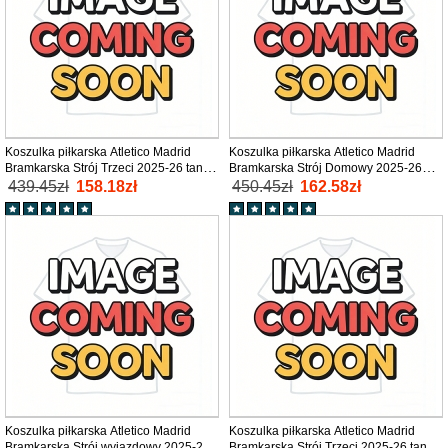
Koszulka piłkarska Atletico Madrid
Koszulka piłkarska Atletico Madrid
Bramkarska Strój Trzeci 2025-26 tanio
Bramkarska Strój Domowy 2025-26
Krótki Rękaw
tanio Długi Rękaw
439.45zł
158.18zł
450.45zł
162.58zł
Koszulka piłkarska Atletico Madrid
Koszulka piłkarska Atletico Madrid
Bramkarska Strój wyjazdowy 2025-26
Bramkarska Strój Trzeci 2025-26 tanio