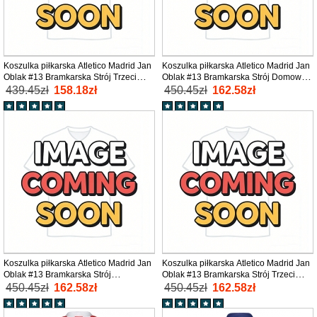
Koszulka piłkarska Atletico Madrid Jan
Koszulka piłkarska Atletico Madrid Jan
Oblak #13 Bramkarska Strój Trzeci
Oblak #13 Bramkarska Strój Domowy
2025-26 tanio Krótki Rękaw
2025-26 tanio Długi Rękaw
439.45zł
158.18zł
450.45zł
162.58zł
Koszulka piłkarska Atletico Madrid Jan
Koszulka piłkarska Atletico Madrid Jan
Oblak #13 Bramkarska Strój
Oblak #13 Bramkarska Strój Trzeci
wyjazdowy 2025-26 tanio Długi Rękaw
2025-26 tanio Długi Rękaw
450.45zł
162.58zł
450.45zł
162.58zł