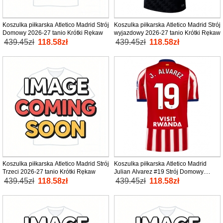
Koszulka piłkarska Atletico Madrid Strój
Koszulka piłkarska Atletico Madrid Strój
Domowy 2026-27 tanio Krótki Rękaw
wyjazdowy 2026-27 tanio Krótki Rękaw
439.45zł
118.58zł
439.45zł
118.58zł
Koszulka piłkarska Atletico Madrid Strój
Koszulka piłkarska Atletico Madrid
Trzeci 2026-27 tanio Krótki Rękaw
Julian Alvarez #19 Strój Domowy
2026-27 tanio Krótki Rękaw
439.45zł
118.58zł
439.45zł
118.58zł