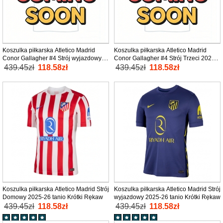
Koszulka piłkarska Atletico Madrid
Koszulka piłkarska Atletico Madrid
Conor Gallagher #4 Strój wyjazdowy
Conor Gallagher #4 Strój Trzeci 2026-
2026-27 tanio Krótki Rękaw
27 tanio Krótki Rękaw
439.45zł
118.58zł
439.45zł
118.58zł
Koszulka piłkarska Atletico Madrid Strój
Koszulka piłkarska Atletico Madrid Strój
Domowy 2025-26 tanio Krótki Rękaw
wyjazdowy 2025-26 tanio Krótki Rękaw
439.45zł
118.58zł
439.45zł
118.58zł