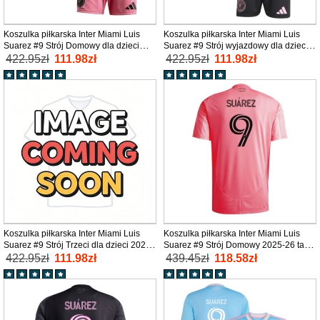
Koszulka piłkarska Inter Miami Luis
Koszulka piłkarska Inter Miami Luis
Suarez #9 Strój Domowy dla dzieci
Suarez #9 Strój wyjazdowy dla dzieci
2025-26 tanio Krótki Rękaw (+ Krótkie
2025-26 tanio Krótki Rękaw (+ Krótkie
422.95zł
111.98zł
422.95zł
111.98zł
spodenki)
spodenki)
Koszulka piłkarska Inter Miami Luis
Koszulka piłkarska Inter Miami Luis
Suarez #9 Strój Trzeci dla dzieci 2025-
Suarez #9 Strój Domowy 2025-26 tanio
26 tanio Krótki Rękaw (+ Krótkie
Krótki Rękaw
422.95zł
111.98zł
439.45zł
118.58zł
spodenki)