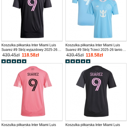
Koszulka piłkarska Inter Miami Luis
Koszulka piłkarska Inter Miami Luis
Suarez #9 Strój wyjazdowy 2025-26
Suarez #9 Strój Trzeci 2025-26 tanio
tanio Krótki Rękaw
Krótki Rękaw
439.45zł
118.58zł
439.45zł
118.58zł
Koszulka piłkarska Inter Miami Luis
Koszulka piłkarska Inter Miami Luis