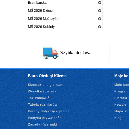
Bramkarska
MŚ 2026 Dzieci
MŚ 2026 Mężczyźni
MŚ 2026 Kobiety
Szybka dostawa
Biuro Obsługi Klienta
Moje ko
Skontaktuj się z nami
Moje kon
Wysyłka i zwroty
Program 
Jak zamówić
Historia
Tabela rozmiarów
Newslett
Porady dotyczące prania
Mapa st
Polityka prywatności
Blog
Zasady i Warunki