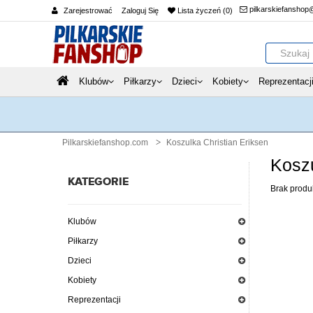
pilkarskiefanshop
Zarejestrować
Zaloguj Się
Lista życzeń (0)
Klubów
Piłkarzy
Dzieci
Kobiety
Reprezentacj
Pilkarskiefanshop.com
Koszulka Christian Eriksen
Koszu
KATEGORIE
Brak produk
Klubów
Piłkarzy
Dzieci
Kobiety
Reprezentacji