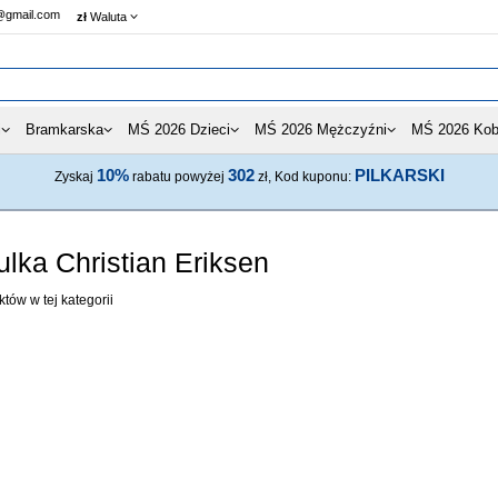
@gmail.com
zł
Waluta
i
Bramkarska
MŚ 2026 Dzieci
MŚ 2026 Mężczyźni
MŚ 2026 Kob
10%
302
PILKARSKI
Zyskaj
rabatu powyżej
zł, Kod kuponu:
lka Christian Eriksen
tów w tej kategorii