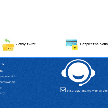
Łatwy zwrot
Bezpieczna płatn
nto
to
partnerski
 zamówienia
er
pilkarskiefanshop@gmail.co
rony