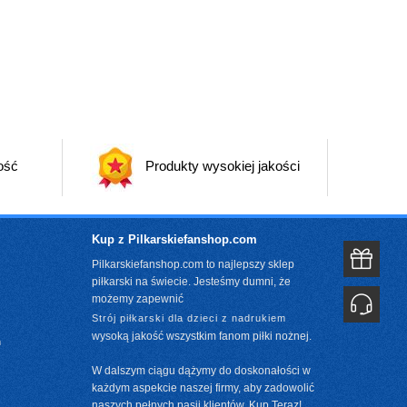
ość
Produkty wysokiej jakości
Kup z Pilkarskiefanshop.com
Pilkarskiefanshop.com to najlepszy sklep
piłkarski na świecie. Jesteśmy dumni, że
możemy zapewnić
Strój piłkarski dla dzieci z nadrukiem
wysoką jakość wszystkim fanom piłki nożnej.
m
W dalszym ciągu dążymy do doskonałości w
każdym aspekcie naszej firmy, aby zadowolić
naszych pełnych pasji klientów. Kup Teraz!