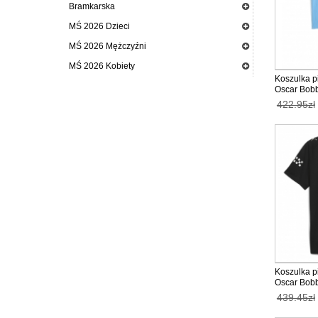
Bramkarska
MŚ 2026 Dzieci
MŚ 2026 Mężczyźni
MŚ 2026 Kobiety
Koszulka p
Oscar Bobb
dzieci 202
422.95zł
(+ Krótkie 
Koszulka p
Oscar Bobb
2025-26 ta
439.45zł