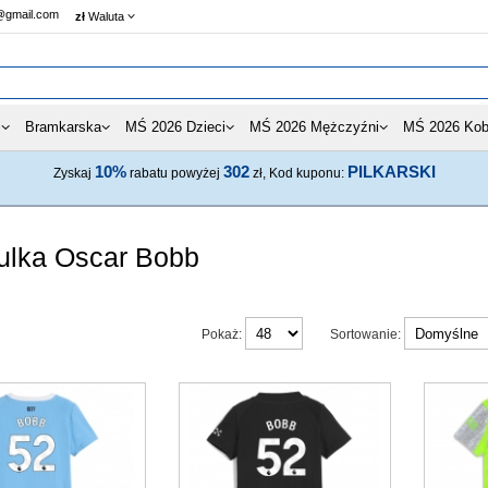
@gmail.com
zł
Waluta
i
Bramkarska
MŚ 2026 Dzieci
MŚ 2026 Mężczyźni
MŚ 2026 Kob
10%
302
PILKARSKI
Zyskaj
rabatu powyżej
zł, Kod kuponu:
ulka Oscar Bobb
Pokaż:
Sortowanie: