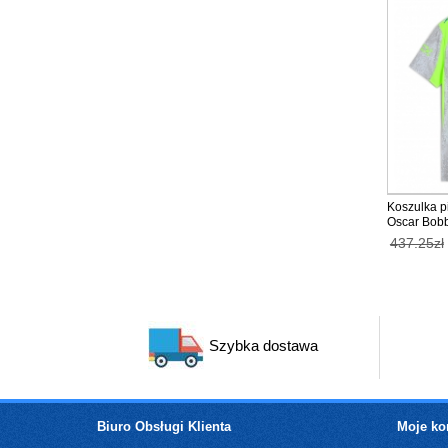
Koszulka p
Oscar Bobb
kobiety 20
437.25zł
Szybka dostawa
Biuro Obsługi Klienta
Moje ko