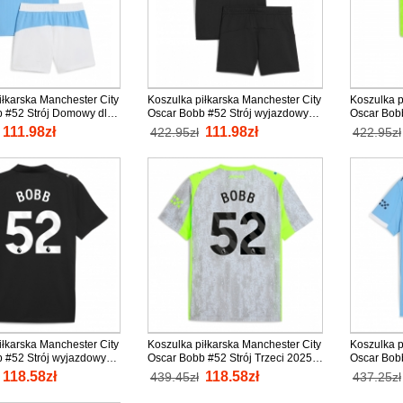
iłkarska Manchester City
Koszulka piłkarska Manchester City
Koszulka p
 #52 Strój Domowy dla
Oscar Bobb #52 Strój wyjazdowy
Oscar Bobb
5-26 tanio Krótki Rękaw
dla dzieci 2025-26 tanio Krótki
dzieci 202
111.98zł
111.98zł
422.95zł
422.95zł
spodenki)
Rękaw (+ Krótkie spodenki)
(+ Krótkie
iłkarska Manchester City
Koszulka piłkarska Manchester City
Koszulka p
 #52 Strój wyjazdowy
Oscar Bobb #52 Strój Trzeci 2025-
Oscar Bob
nio Krótki Rękaw
26 tanio Krótki Rękaw
kobiety 20
118.58zł
118.58zł
439.45zł
437.25zł