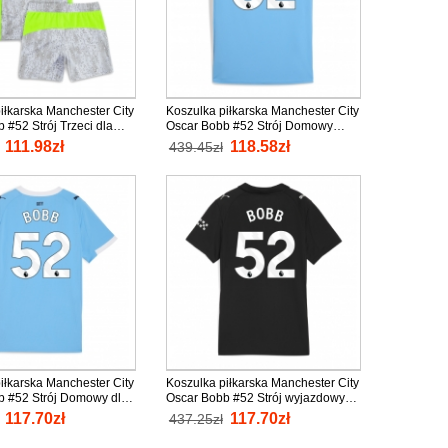
iłkarska Manchester City
Koszulka piłkarska Manchester City
 #52 Strój Trzeci dla
Oscar Bobb #52 Strój Domowy
5-26 tanio Krótki Rękaw
2025-26 tanio Krótki Rękaw
111.98zł
118.58zł
439.45zł
 spodenki)
iłkarska Manchester City
Koszulka piłkarska Manchester City
b #52 Strój Domowy dla
Oscar Bobb #52 Strój wyjazdowy
25-26 tanio Krótki Rękaw
dla kobiety 2025-26 tanio Krótki
117.70zł
117.70zł
437.25zł
Rękaw