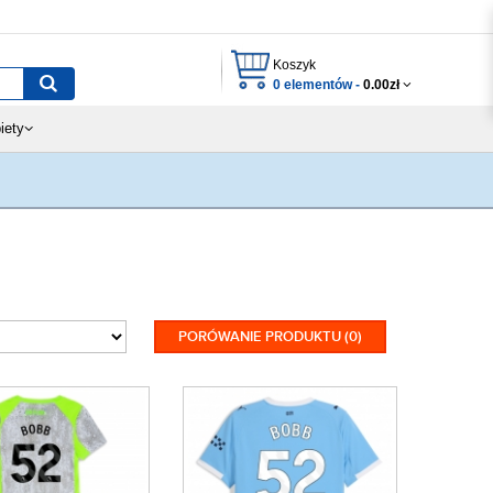
Koszyk
0 elementów -
0.00zł
iety
PORÓWANIE PRODUKTU (0)