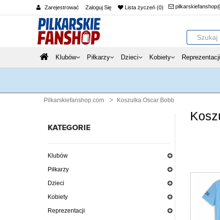
pilkarskiefanshop
Zarejestrować
Zaloguj Się
Lista życzeń (0)
Klubów
Piłkarzy
Dzieci
Kobiety
Reprezentacj
Pilkarskiefanshop.com
Koszulka Oscar Bobb
Kosz
KATEGORIE
Klubów
Piłkarzy
Dzieci
Kobiety
Reprezentacji