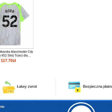
iłkarska Manchester City
 #52 Strój Trzeci dla
25-26 tanio Krótki Rękaw
117.70zł
Łatwy zwrot
Bezpieczna płatn
nto