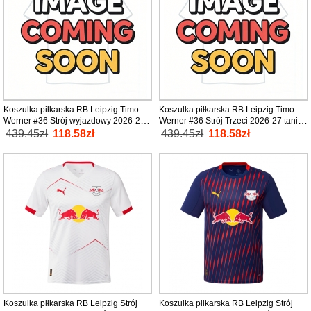
Koszulka piłkarska RB Leipzig Timo
Koszulka piłkarska RB Leipzig Timo
Werner #36 Strój wyjazdowy 2026-27
Werner #36 Strój Trzeci 2026-27 tanio
tanio Krótki Rękaw
Krótki Rękaw
439.45zł
118.58zł
439.45zł
118.58zł
Koszulka piłkarska RB Leipzig Strój
Koszulka piłkarska RB Leipzig Strój