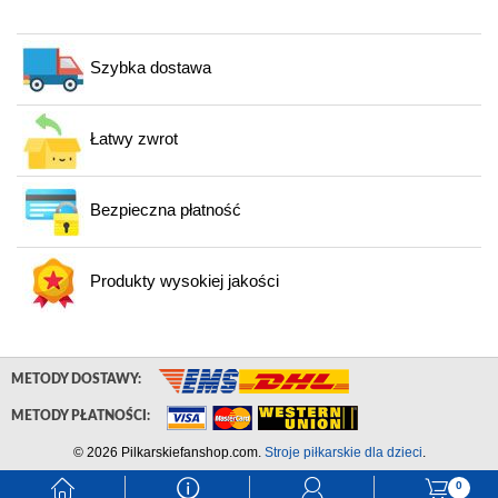
Szybka dostawa
Łatwy zwrot
Bezpieczna płatność
Produkty wysokiej jakości
METODY DOSTAWY:
METODY PŁATNOŚCI:
© 2026 Pilkarskiefanshop.com.
Stroje piłkarskie dla dzieci
.
󰃱
󰈢
󰃳
󰃦
0