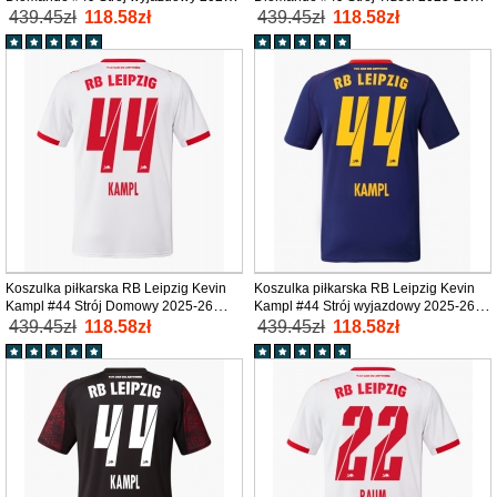
26 tanio Krótki Rękaw
tanio Krótki Rękaw
439.45zł
118.58zł
439.45zł
118.58zł
Koszulka piłkarska RB Leipzig Kevin
Koszulka piłkarska RB Leipzig Kevin
Kampl #44 Strój Domowy 2025-26
Kampl #44 Strój wyjazdowy 2025-26
tanio Krótki Rękaw
tanio Krótki Rękaw
439.45zł
118.58zł
439.45zł
118.58zł