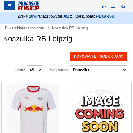
zł
Zyskaj
10%
rabatu powyżej
302
zł, Kod kuponu:
PILKARSKI
Pilkarskiefanshop.com
Koszulka RB Leipzig
Koszulka RB Leipzig
PORÓWANIE PRODUKTU (0)
Pokaż:
Sortowanie: