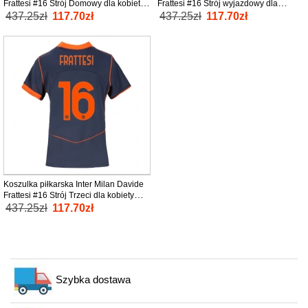
Frattesi #16 Strój Domowy dla kobiety
Frattesi #16 Strój wyjazdowy dla
2025-26 tanio Krótki Rękaw
kobiety 2025-26 tanio Krótki Rękaw
437.25zł
117.70zł
437.25zł
117.70zł
Koszulka piłkarska Inter Milan Davide
Frattesi #16 Strój Trzeci dla kobiety
2025-26 tanio Krótki Rękaw
437.25zł
117.70zł
Szybka dostawa