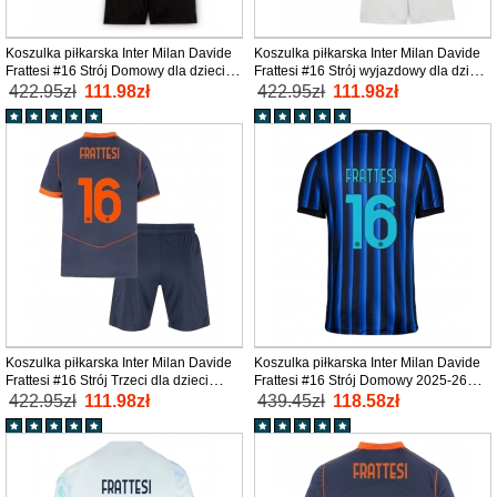
Koszulka piłkarska Inter Milan Davide
Koszulka piłkarska Inter Milan Davide
Frattesi #16 Strój Domowy dla dzieci
Frattesi #16 Strój wyjazdowy dla dzieci
2025-26 tanio Krótki Rękaw (+ Krótkie
2025-26 tanio Krótki Rękaw (+ Krótkie
422.95zł
111.98zł
422.95zł
111.98zł
spodenki)
spodenki)
Koszulka piłkarska Inter Milan Davide
Koszulka piłkarska Inter Milan Davide
Frattesi #16 Strój Trzeci dla dzieci
Frattesi #16 Strój Domowy 2025-26
2025-26 tanio Krótki Rękaw (+ Krótkie
tanio Krótki Rękaw
422.95zł
111.98zł
439.45zł
118.58zł
spodenki)