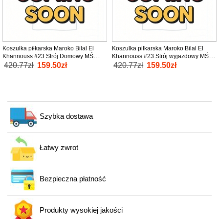
Koszulka piłkarska Maroko Bilal El
Koszulka piłkarska Maroko Bilal El
Khannouss #23 Strój Domowy MŚ
Khannouss #23 Strój wyjazdowy MŚ
2026 tanio Krótki Rękaw
2026 tanio Krótki Rękaw
420.77zł
159.50zł
420.77zł
159.50zł
Szybka dostawa
Łatwy zwrot
Bezpieczna płatność
Produkty wysokiej jakości