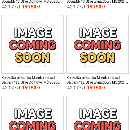
Bouaddi #6 Strój Domowy MŚ 2026
Bouaddi #6 Strój wyjazdowy MŚ 2026
tanio Krótki Rękaw
tanio Krótki Rękaw
420.77zł
159.50zł
420.77zł
159.50zł
Koszulka piłkarska Maroko Ismael
Koszulka piłkarska Maroko Ismael
Saibari #11 Strój Domowy MŚ 2026
Saibari #11 Strój wyjazdowy MŚ 2026
tanio Krótki Rękaw
tanio Krótki Rękaw
420.77zł
159.50zł
420.77zł
159.50zł