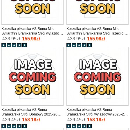
Koszulka piłkarska AS Roma Mile
Koszulka piłkarska AS Roma Mile
Svilar #99 Bramkarska Strój wyjazdowy
Svilar #99 Bramkarska Strój Trzeci dla
dla dzieci 2025-26 tanio Długi Rękaw
dzieci 2025-26 tanio Długi Rękaw (+
433.95zł
155.98zł
433.95zł
155.98zł
(+ Krótkie spodenki)
Krótkie spodenki)
Koszulka piłkarska AS Roma
Koszulka piłkarska AS Roma
Bramkarska Strój Domowy 2025-26
Bramkarska Strój wyjazdowy 2025-26
tanio Krótki Rękaw
tanio Krótki Rękaw
439.45zł
158.18zł
439.45zł
158.18zł