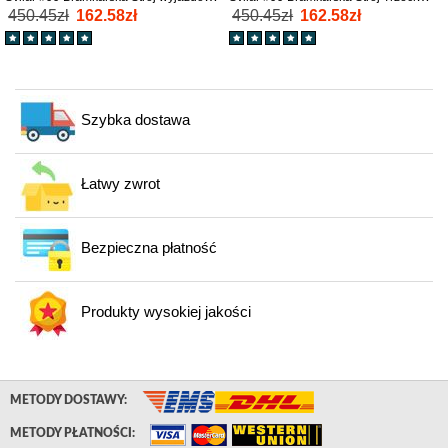
2025-26 tanio Długi Rękaw
2025-26 tanio Długi Rękaw
450.45zł
162.58zł
450.45zł
162.58zł
Szybka dostawa
Łatwy zwrot
Bezpieczna płatność
Produkty wysokiej jakości
METODY DOSTAWY:
METODY PŁATNOŚCI: