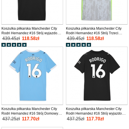
Koszulka piłkarska Manchester City
Koszulka piłkarska Manchester City
Rodri Hernandez #16 Strój wyjazdowy
Rodri Hernandez #16 Strój Trzeci
2025-26 tanio Krótki Rękaw
2025-26 tanio Krótki Rękaw
439.45zł
118.58zł
439.45zł
118.58zł
Koszulka piłkarska Manchester City
Koszulka piłkarska Manchester City
Rodri Hernandez #16 Strój Domowy
Rodri Hernandez #16 Strój wyjazdowy
dla kobiety 2025-26 tanio Krótki Rękaw
dla kobiety 2025-26 tanio Krótki Rękaw
437.25zł
117.70zł
437.25zł
117.70zł