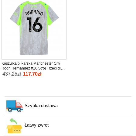
Koszulka piłkarska Manchester City
Rodri Hernandez #16 Strój Trzeci dla
kobiety 2025-26 tanio Krótki Rękaw
437.25zł
117.70zł
Szybka dostawa
Łatwy zwrot