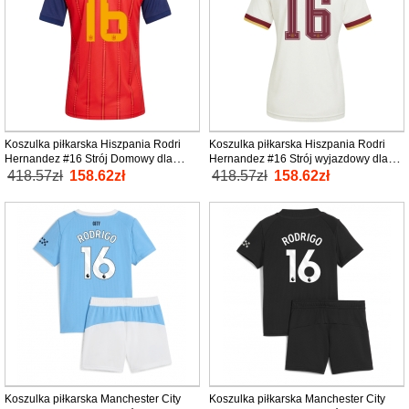
Koszulka piłkarska Hiszpania Rodri
Koszulka piłkarska Hiszpania Rodri
Hernandez #16 Strój Domowy dla
Hernandez #16 Strój wyjazdowy dla
kobiety MŚ 2026 tanio Krótki Rękaw
kobiety MŚ 2026 tanio Krótki Rękaw
418.57zł
158.62zł
418.57zł
158.62zł
Koszulka piłkarska Manchester City
Koszulka piłkarska Manchester City