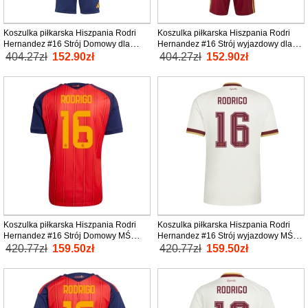
Koszulka piłkarska Hiszpania Rodri
Koszulka piłkarska Hiszpania Rodri
Hernandez #16 Strój Domowy dla
Hernandez #16 Strój wyjazdowy dla
dzieci MŚ 2026 tanio Krótki Rękaw (+
dzieci MŚ 2026 tanio Krótki Rękaw (+
404.27zł
152.90zł
404.27zł
152.90zł
Krótkie spodenki)
Krótkie spodenki)
Koszulka piłkarska Hiszpania Rodri
Koszulka piłkarska Hiszpania Rodri
Hernandez #16 Strój Domowy MŚ
Hernandez #16 Strój wyjazdowy MŚ
2026 tanio Krótki Rękaw
2026 tanio Krótki Rękaw
420.77zł
159.50zł
420.77zł
159.50zł