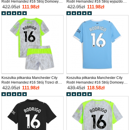
Rodri Hernandez #16 Strój Domowy
Rodri Hernandez #16 Strój wyjazdowy
dla dzieci 2025-26 tanio Krótki Rękaw
dla dzieci 2025-26 tanio Krótki Rękaw
422.95zł
111.98zł
422.95zł
111.98zł
(+ Krótkie spodenki)
(+ Krótkie spodenki)
Koszulka piłkarska Manchester City
Koszulka piłkarska Manchester City
Rodri Hernandez #16 Strój Trzeci dla
Rodri Hernandez #16 Strój Domowy
dzieci 2025-26 tanio Krótki Rękaw (+
2025-26 tanio Krótki Rękaw
422.95zł
111.98zł
439.45zł
118.58zł
Krótkie spodenki)