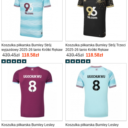
Koszulka piłkarska Burnley Strój
Koszulka piłkarska Burnley Strój Trzeci
wyjazdowy 2025-26 tanio Krótki Rękaw
2025-26 tanio Krótki Rękaw
439.45zł
118.58zł
439.45zł
118.58zł
Koszulka piłkarska Burnley Lesley
Koszulka piłkarska Burnley Lesley