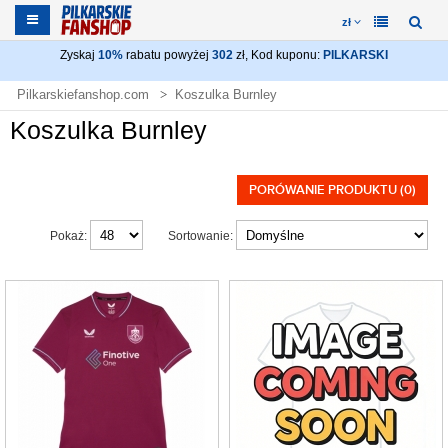
zł
Zyskaj
10%
rabatu powyżej
302
zł, Kod kuponu:
PILKARSKI
Pilkarskiefanshop.com
Koszulka Burnley
Koszulka Burnley
PORÓWANIE PRODUKTU (0)
Pokaż:
Sortowanie: