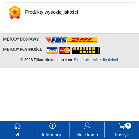
Produkty wysokiej jakości
METODY DOSTAWY:
METODY PŁATNOŚCI:
© 2026 Pilkarskiefanshop.com.
Stroje piłkarskie dla dzieci
.
󰃱
󰈢
󰃳
󰃦
0
Informacje
Moje konto
Koszyk