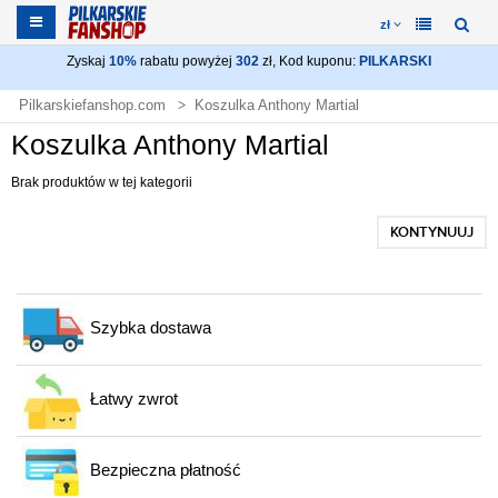
zł
Zyskaj
10%
rabatu powyżej
302
zł, Kod kuponu:
PILKARSKI
Pilkarskiefanshop.com
Koszulka Anthony Martial
Koszulka Anthony Martial
Brak produktów w tej kategorii
KONTYNUUJ
Szybka dostawa
Łatwy zwrot
Bezpieczna płatność