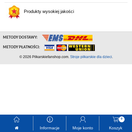
Produkty wysokiej jakości
METODY DOSTAWY:
METODY PŁATNOŚCI:
© 2026 Pilkarskiefanshop.com.
Stroje piłkarskie dla dzieci
.
󰃱
󰈢
󰃳
󰃦
0
Informacje
Moje konto
Koszyk