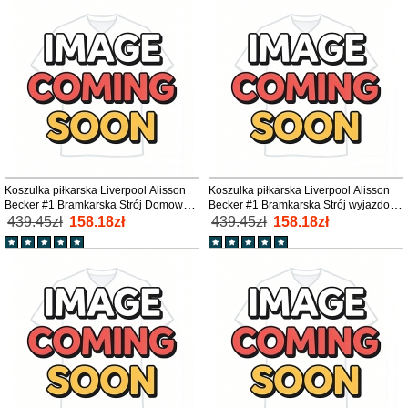
Koszulka piłkarska Liverpool Alisson
Koszulka piłkarska Liverpool Alisson
Becker #1 Bramkarska Strój Domowy
Becker #1 Bramkarska Strój wyjazdowy
2025-26 tanio Krótki Rękaw
2025-26 tanio Krótki Rękaw
439.45zł
158.18zł
439.45zł
158.18zł