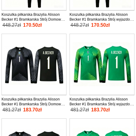
Koszulka piłkarska Brazylia Alisson
Koszulka piłkarska Brazylia Alisson
Becker #1 Bramkarska Strój Domowy
Becker #1 Bramkarska Strój wyjazdowy
dla dzieci MŚ 2026 tanio Krótki Rękaw
dla dzieci MŚ 2026 tanio Krótki Rękaw
448.27zł
170.50zł
448.27zł
170.50zł
(+ Krótkie spodenki)
(+ Krótkie spodenki)
Koszulka piłkarska Brazylia Alisson
Koszulka piłkarska Brazylia Alisson
Becker #1 Bramkarska Strój Domowy
Becker #1 Bramkarska Strój wyjazdowy
dla dzieci MŚ 2026 tanio Długi Rękaw
dla dzieci MŚ 2026 tanio Długi Rękaw
481.27zł
183.70zł
481.27zł
183.70zł
(+ Krótkie spodenki)
(+ Krótkie spodenki)