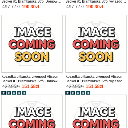
Becker #1 Bramkarska Strój Domowy
Becker #1 Bramkarska Strój wyjazdowy
MŚ 2026 tanio Długi Rękaw
MŚ 2026 tanio Długi Rękaw
497.77zł
190.30zł
497.77zł
190.30zł
Koszulka piłkarska Liverpool Alisson
Koszulka piłkarska Liverpool Alisson
Becker #1 Bramkarska Strój Domowy
Becker #1 Bramkarska Strój wyjazdowy
dla dzieci 2025-26 tanio Krótki Rękaw
dla dzieci 2025-26 tanio Krótki Rękaw
422.95zł
151.58zł
422.95zł
151.58zł
(+ Krótkie spodenki)
(+ Krótkie spodenki)