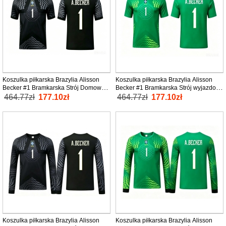
Koszulka piłkarska Brazylia Alisson
Koszulka piłkarska Brazylia Alisson
Becker #1 Bramkarska Strój Domowy
Becker #1 Bramkarska Strój wyjazdowy
MŚ 2026 tanio Krótki Rękaw
MŚ 2026 tanio Krótki Rękaw
464.77zł
177.10zł
464.77zł
177.10zł
Koszulka piłkarska Brazylia Alisson
Koszulka piłkarska Brazylia Alisson