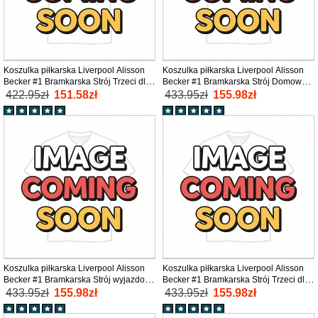
Koszulka piłkarska Liverpool Alisson
Koszulka piłkarska Liverpool Alisson
Becker #1 Bramkarska Strój Trzeci dla
Becker #1 Bramkarska Strój Domowy
dzieci 2025-26 tanio Krótki Rękaw (+
dla dzieci 2025-26 tanio Długi Rękaw
422.95zł
151.58zł
433.95zł
155.98zł
Krótkie spodenki)
(+ Krótkie spodenki)
Koszulka piłkarska Liverpool Alisson
Koszulka piłkarska Liverpool Alisson
Becker #1 Bramkarska Strój wyjazdowy
Becker #1 Bramkarska Strój Trzeci dla
dla dzieci 2025-26 tanio Długi Rękaw
dzieci 2025-26 tanio Długi Rękaw (+
433.95zł
155.98zł
433.95zł
155.98zł
(+ Krótkie spodenki)
Krótkie spodenki)