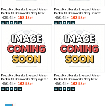
Koszulka piłkarska Liverpool Alisson
Koszulka piłkarska Liverpool Alisson
Becker #1 Bramkarska Strój Trzeci
Becker #1 Bramkarska Strój Domowy
2025-26 tanio Krótki Rękaw
2025-26 tanio Długi Rękaw
439.45zł
158.18zł
450.45zł
162.58zł
Koszulka piłkarska Liverpool Alisson
Koszulka piłkarska Liverpool Alisson
Becker #1 Bramkarska Strój wyjazdowy
Becker #1 Bramkarska Strój Trzeci
2025-26 tanio Długi Rękaw
2025-26 tanio Długi Rękaw
450.45zł
162.58zł
450.45zł
162.58zł