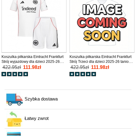
Koszulka piłkarska Eintracht Frankfurt
Koszulka piłkarska Eintracht Frankfurt
Strój wyjazdowy dla dzieci 2025-26
Strój Trzeci dla dzieci 2025-26 tanio
tanio Krótki Rękaw (+ Krótkie spodenki)
Krótki Rękaw (+ Krótkie spodenki)
422.95zł
111.98zł
422.95zł
111.98zł
Szybka dostawa
Łatwy zwrot