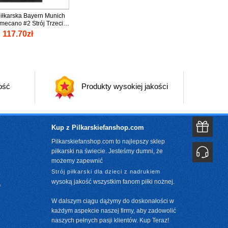
iłkarska Bayern Munich
mecano #2 Strój Trzeci
y 2025-26 tanio Krótki
117.70zł
ość
Produkty wysokiej jakości
Kup z Pilkarskiefanshop.com
Pilkarskiefanshop.com to najlepszy sklep
piłkarski na świecie. Jesteśmy dumni, że
możemy zapewnić
Strój piłkarski dla dzieci z nadrukiem
wysoką jakość wszystkim fanom piłki nożnej.
m
W dalszym ciągu dążymy do doskonałości w
każdym aspekcie naszej firmy, aby zadowolić
naszych pełnych pasji klientów. Kup Teraz!