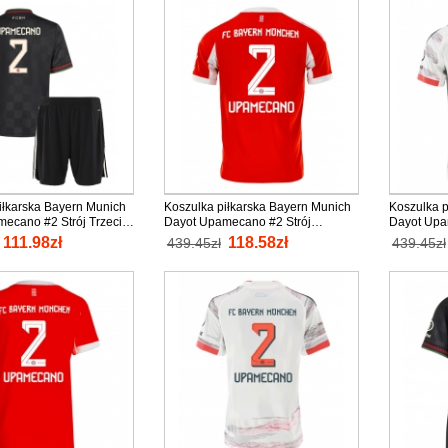
iłkarska Bayern Munich
Koszulka piłkarska Bayern Munich
Koszulka p
ecano #2 Strój Trzeci
Dayot Upamecano #2 Strój
Dayot Upa
2025-26 tanio Krótki
Domowy 2025-26 tanio Krótki
wyjazdowy 
111.98zł
118.58zł
439.45zł
439.45zł
rótkie spodenki)
Rękaw
Rękaw