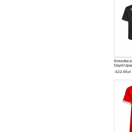
Koszulka p
Dayot Upam
dla dzieci 
422.95zł
Rękaw (+ K