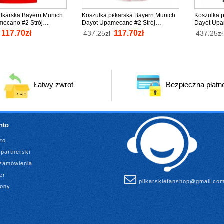
iłkarska Bayern Munich
Koszulka piłkarska Bayern Munich
Koszulka p
mecano #2 Strój
Dayot Upamecano #2 Strój
Dayot Upa
 kobiety 2025-26 tanio
wyjazdowy dla kobiety 2025-26
dla kobiet
117.70zł
117.70zł
437.25zł
437.25zł
aw
tanio Krótki Rękaw
Rękaw
Łatwy zwrot
Bezpieczna płatn
nto
to
partnerski
 zamówienia
er
pilkarskiefanshop@gmail.co
rony