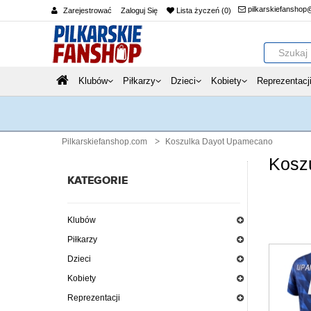
pilkarskiefanshop
Zarejestrować
Zaloguj Się
Lista życzeń (0)
Klubów
Piłkarzy
Dzieci
Kobiety
Reprezentacj
Pilkarskiefanshop.com
Koszulka Dayot Upamecano
Kosz
KATEGORIE
Klubów
Piłkarzy
Dzieci
Kobiety
Reprezentacji