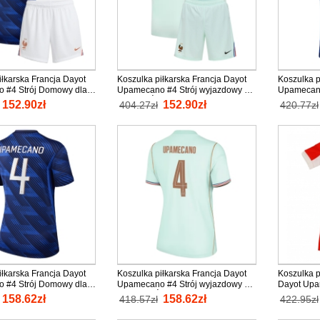
iłkarska Francja Dayot
Koszulka piłkarska Francja Dayot
Koszulka p
 #4 Strój Domowy dla
Upamecano #4 Strój wyjazdowy dla
Upamecan
2026 tanio Krótki Rękaw
dzieci MŚ 2026 tanio Krótki Rękaw
2026 tanio
152.90zł
152.90zł
404.27zł
420.77zł
spodenki)
(+ Krótkie spodenki)
iłkarska Francja Dayot
Koszulka piłkarska Francja Dayot
Koszulka p
 #4 Strój Domowy dla
Upamecano #4 Strój wyjazdowy dla
Dayot Upa
2026 tanio Krótki
kobiety MŚ 2026 tanio Krótki
Domowy dla
158.62zł
158.62zł
418.57zł
422.95zł
Rękaw
Krótki Ręk