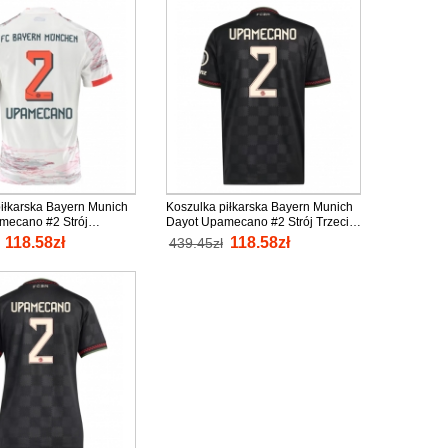
iłkarska Bayern Munich
Koszulka piłkarska Bayern Munich
mecano #2 Strój
Dayot Upamecano #2 Strój Trzeci
2025-26 tanio Krótki
2025-26 tanio Krótki Rękaw
118.58zł
118.58zł
439.45zł