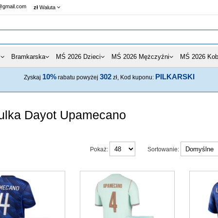
@gmail.com
zł
Waluta
i
Bramkarska
MŚ 2026 Dzieci
MŚ 2026 Mężczyźni
MŚ 2026 Kob
10%
302
PILKARSKI
Zyskaj
rabatu powyżej
zł, Kod kuponu:
ulka Dayot Upamecano
Pokaż:
Sortowanie: