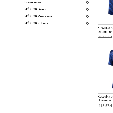
Bramkarska
MŚ 2026 Dzieci
MŚ 2026 Mężczyźni
MŚ 2026 Kobiety
Koszulka p
Upamecano
dzieci MŚ 
404.27zł
(+ Krótkie 
Koszulka p
Upamecano
kobiety MŚ 
418.57zł
Rękaw