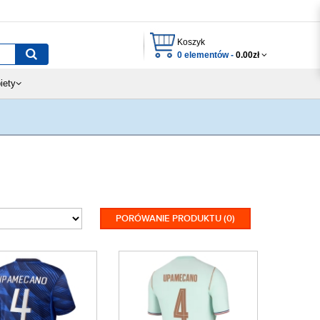
Koszyk
0 elementów -
0.00zł
iety
PORÓWANIE PRODUKTU (0)