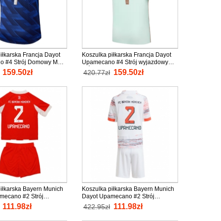
iłkarska Francja Dayot
Koszulka piłkarska Francja Dayot
o #4 Strój Domowy MŚ
Upamecano #4 Strój wyjazdowy
 Krótki Rękaw
MŚ 2026 tanio Krótki Rękaw
159.50zł
159.50zł
420.77zł
iłkarska Bayern Munich
Koszulka piłkarska Bayern Munich
mecano #2 Strój
Dayot Upamecano #2 Strój
 dzieci 2025-26 tanio
wyjazdowy dla dzieci 2025-26 tanio
111.98zł
111.98zł
422.95zł
aw (+ Krótkie spodenki)
Krótki Rękaw (+ Krótkie spodenki)