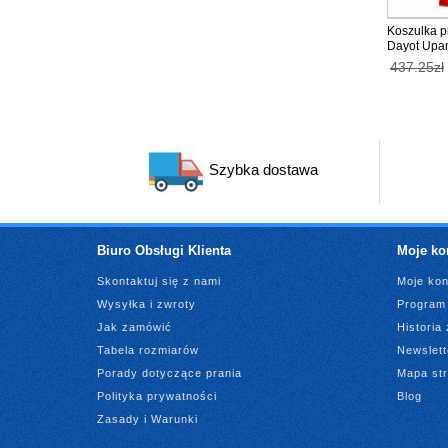
Koszulka p
Dayot Upa
Domowy dla
437.25zł
Krótki Ręk
Szybka dostawa
Biuro Obsługi Klienta
Moje ko
Skontaktuj się z nami
Moje kon
Wysyłka i zwroty
Program 
Jak zamówić
Historia
Tabela rozmiarów
Newslett
Porady dotyczące prania
Mapa st
Polityka prywatności
Blog
Zasady i Warunki