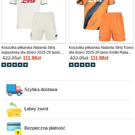
Koszulka piłkarska Atalanta Strój
Koszulka piłkarska Atalanta Strój Trzeci
wyjazdowy dla dzieci 2025-26 tanio
dla dzieci 2025-26 tanio Krótki Rękaw
Krótki Rękaw (+ Krótkie spodenki)
(+ Krótkie spodenki)
422.95zł
111.98zł
422.95zł
111.98zł
Szybka dostawa
Łatwy zwrot
Bezpieczna płatność