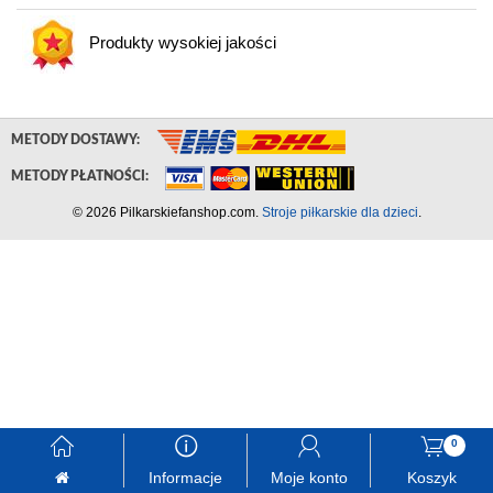
Produkty wysokiej jakości
METODY DOSTAWY:
METODY PŁATNOŚCI:
© 2026 Pilkarskiefanshop.com.
Stroje piłkarskie dla dzieci
.
󰃱
󰈢
󰃳
󰃦
0
Informacje
Moje konto
Koszyk