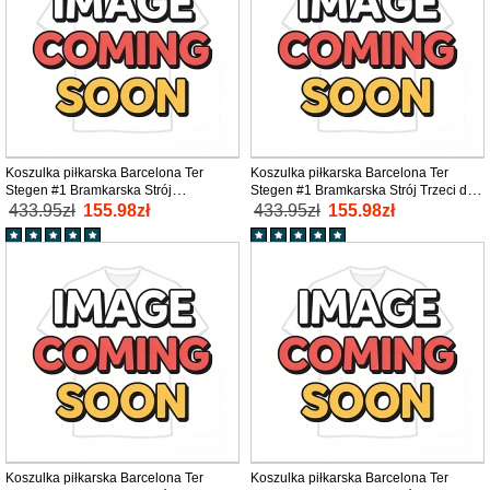
Koszulka piłkarska Barcelona Ter
Koszulka piłkarska Barcelona Ter
Stegen #1 Bramkarska Strój
Stegen #1 Bramkarska Strój Trzeci dla
wyjazdowy dla dzieci 2025-26 tanio
dzieci 2025-26 tanio Długi Rękaw (+
433.95zł
155.98zł
433.95zł
155.98zł
Długi Rękaw (+ Krótkie spodenki)
Krótkie spodenki)
Koszulka piłkarska Barcelona Ter
Koszulka piłkarska Barcelona Ter