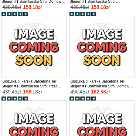
Stegen #1 Bramkarska Strój Domowy
Stegen #1 Bramkarska Strój
2025-26 tanio Krótki Rękaw
wyjazdowy 2025-26 tanio Krótki Rękaw
439.45zł
158.18zł
439.45zł
158.18zł
Koszulka piłkarska Barcelona Ter
Koszulka piłkarska Barcelona Ter
Stegen #1 Bramkarska Strój Trzeci
Stegen #1 Bramkarska Strój Domowy
2025-26 tanio Krótki Rękaw
2025-26 tanio Długi Rękaw
439.45zł
158.18zł
450.45zł
162.58zł