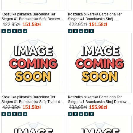
Koszulka piłkarska Barcelona Ter
Koszulka piłkarska Barcelona Ter
Stegen #1 Bramkarska Strój Domowy
Stegen #1 Bramkarska Strój
dla dzieci 2025-26 tanio Krótki Rękaw
wyjazdowy dla dzieci 2025-26 tanio
422.95zł
151.58zł
422.95zł
151.58zł
(+ Krótkie spodenki)
Krótki Rękaw (+ Krótkie spodenki)
Koszulka piłkarska Barcelona Ter
Koszulka piłkarska Barcelona Ter
Stegen #1 Bramkarska Strój Trzeci dla
Stegen #1 Bramkarska Strój Domowy
dzieci 2025-26 tanio Krótki Rękaw (+
dla dzieci 2025-26 tanio Długi Rękaw
422.95zł
151.58zł
433.95zł
155.98zł
Krótkie spodenki)
(+ Krótkie spodenki)