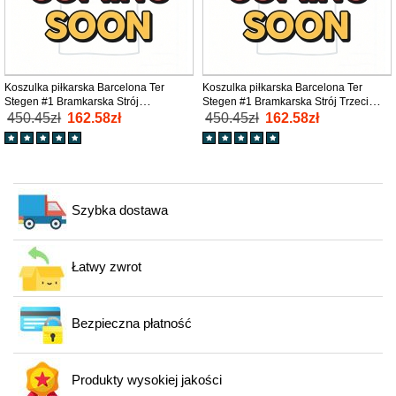
Koszulka piłkarska Barcelona Ter
Koszulka piłkarska Barcelona Ter
Stegen #1 Bramkarska Strój
Stegen #1 Bramkarska Strój Trzeci
wyjazdowy 2025-26 tanio Długi Rękaw
2025-26 tanio Długi Rękaw
450.45zł
162.58zł
450.45zł
162.58zł
Szybka dostawa
Łatwy zwrot
Bezpieczna płatność
Produkty wysokiej jakości