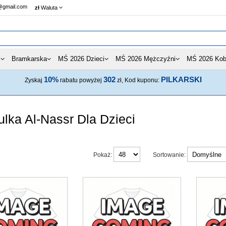
@gmail.com
zł
Waluta
i
Bramkarska
MŚ 2026 Dzieci
MŚ 2026 Mężczyźni
MŚ 2026 Kob
10%
302
PILKARSKI
Zyskaj
rabatu powyżej
zł, Kod kuponu:
lka Al-Nassr Dla Dzieci
Pokaż:
Sortowanie: