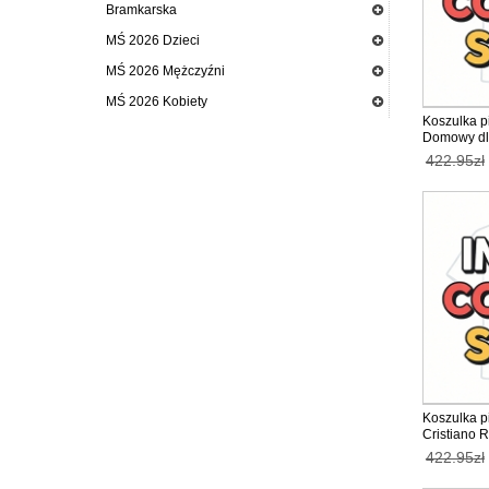
Bramkarska
MŚ 2026 Dzieci
MŚ 2026 Mężczyźni
MŚ 2026 Kobiety
Koszulka pi
Domowy dla
Krótki Ręk
422.95zł
Koszulka p
Cristiano R
wyjazdowy 
422.95zł
Krótki Ręk