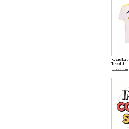
Koszulka pi
Trzeci dla 
Krótki Ręk
422.95zł