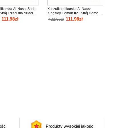
iłkarska Al-Nassr Sadio
Koszulka piłkarska Al-Nassr
trój Trzeci dla dzieci
Kingsley Coman #21 Strój Domowy
nio Krótki Rękaw (+
dla dzieci 2025-26 tanio Krótki
111.98zł
111.98zł
422.95zł
odenki)
Rękaw (+ Krótkie spodenki)
ość
Produkty wysokiej jakości