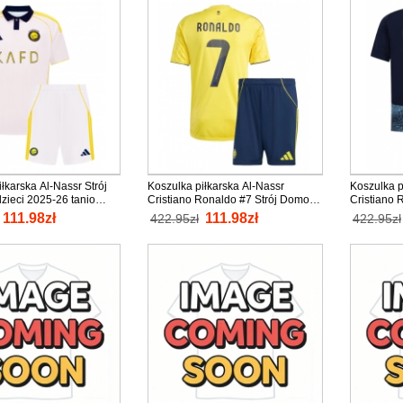
łkarska Al-Nassr Strój
Koszulka piłkarska Al-Nassr
Koszulka p
dzieci 2025-26 tanio
Cristiano Ronaldo #7 Strój Domowy
Cristiano 
aw (+ Krótkie spodenki)
dla dzieci 2025-26 tanio Krótki
wyjazdowy 
111.98zł
111.98zł
422.95zł
422.95zł
Rękaw (+ Krótkie spodenki)
Krótki Ręk