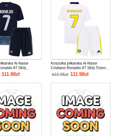
iłkarska Al-Nassr
Koszulka piłkarska Al-Nassr
Ronaldo #7 Strój
Cristiano Ronaldo #7 Strój Trzeci
dla dzieci 2025-26 tanio
dla dzieci 2025-26 tanio Krótki
111.98zł
111.98zł
422.95zł
aw (+ Krótkie spodenki)
Rękaw (+ Krótkie spodenki)