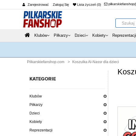
pilkarskiefanshop
Zarejestrować
Zaloguj Się
Lista życzeń (0)
Klubów
Piłkarzy
Dzieci
Kobiety
Reprezentacj
Pilkarskiefanshop.com
Koszulka Al-Nassr dla dzieci
Koszu
KATEGORIE
Klubów
Piłkarzy
Dzieci
Kobiety
Reprezentacji