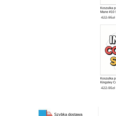
Koszulka p
Mane #10 S
2025-26 ta
422.95zł
Krótkie sp
Koszulka p
Kingsley C
wyjazdowy 
422.95zł
Krótki Ręk
Szybka dostawa