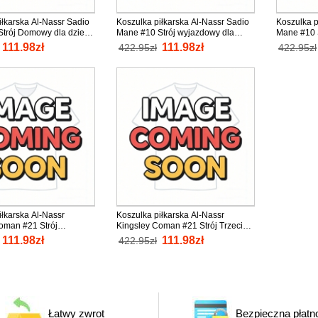
iłkarska Al-Nassr Sadio
Koszulka piłkarska Al-Nassr Sadio
Koszulka p
trój Domowy dla dzieci
Mane #10 Strój wyjazdowy dla
Mane #10 S
nio Krótki Rękaw (+
dzieci 2025-26 tanio Krótki Rękaw
2025-26 ta
111.98zł
111.98zł
422.95zł
422.95zł
odenki)
(+ Krótkie spodenki)
Krótkie sp
iłkarska Al-Nassr
Koszulka piłkarska Al-Nassr
oman #21 Strój
Kingsley Coman #21 Strój Trzeci
dla dzieci 2025-26 tanio
dla dzieci 2025-26 tanio Krótki
111.98zł
111.98zł
422.95zł
aw (+ Krótkie spodenki)
Rękaw (+ Krótkie spodenki)
Łatwy zwrot
Bezpieczna płatn