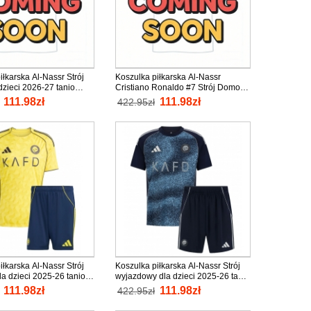
iłkarska Al-Nassr Strój
Koszulka piłkarska Al-Nassr
 dzieci 2026-27 tanio
Cristiano Ronaldo #7 Strój Domowy
aw (+ Krótkie spodenki)
dla dzieci 2026-27 tanio Krótki
111.98zł
111.98zł
422.95zł
Rękaw (+ Krótkie spodenki)
iłkarska Al-Nassr Strój
Koszulka piłkarska Al-Nassr Strój
 dzieci 2025-26 tanio
wyjazdowy dla dzieci 2025-26 tanio
aw (+ Krótkie spodenki)
Krótki Rękaw (+ Krótkie spodenki)
111.98zł
111.98zł
422.95zł