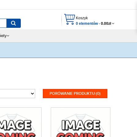
Koszyk
0 elementów -
0.00zł
iety
PORÓWANIE PRODUKTU (0)