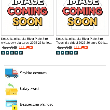
Koszulka piłkarska River Plate Strój
Koszulka piłkarska River Plate Strój
wyjazdowy dla dzieci 2025-26 tanio
Trzeci dla dzieci 2025-26 tanio Krótki
Krótki Rękaw (+ Krótkie spodenki)
Rękaw (+ Krótkie spodenki)
422.95zł
111.98zł
422.95zł
111.98zł
Szybka dostawa
Łatwy zwrot
Bezpieczna płatność