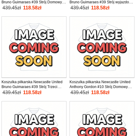
Bruno Guimaraes #39 Strój Domowy
Bruno Guimaraes #39 Strój wyjazdowy
2026-27 tanio Krótki Rękaw
2026-27 tanio Krótki Rękaw
439.45zł
118.58zł
439.45zł
118.58zł
Koszulka piłkarska Newcastle United
Koszulka piłkarska Newcastle United
Bruno Guimaraes #39 Strój Trzeci
Anthony Gordon #10 Strój Domowy
2026-27 tanio Krótki Rękaw
2026-27 tanio Krótki Rękaw
439.45zł
118.58zł
439.45zł
118.58zł