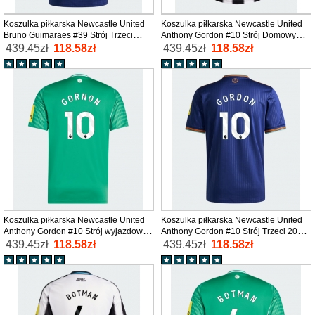
Koszulka piłkarska Newcastle United
Koszulka piłkarska Newcastle United
Bruno Guimaraes #39 Strój Trzeci
Anthony Gordon #10 Strój Domowy
2025-26 tanio Krótki Rękaw
2025-26 tanio Krótki Rękaw
439.45zł
118.58zł
439.45zł
118.58zł
Koszulka piłkarska Newcastle United
Koszulka piłkarska Newcastle United
Anthony Gordon #10 Strój wyjazdowy
Anthony Gordon #10 Strój Trzeci 2025-
2025-26 tanio Krótki Rękaw
26 tanio Krótki Rękaw
439.45zł
118.58zł
439.45zł
118.58zł