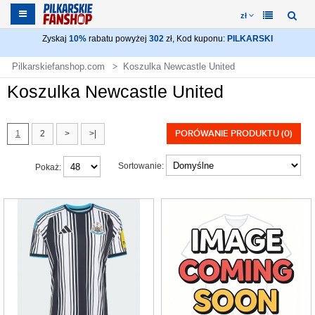
zł
Zyskaj
10%
rabatu powyżej
302
zł, Kod kuponu:
PILKARSKI
Pilkarskiefanshop.com
Koszulka Newcastle United
Koszulka Newcastle United
PORÓWANIE PRODUKTU (0)
1
2
>
>|
Sortowanie:
Pokaż: