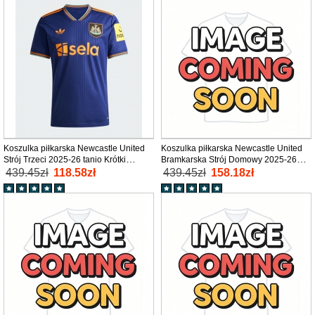
Koszulka piłkarska Newcastle United
Koszulka piłkarska Newcastle United
Strój Trzeci 2025-26 tanio Krótki
Bramkarska Strój Domowy 2025-26
Rękaw
tanio Krótki Rękaw
439.45zł
118.58zł
439.45zł
158.18zł