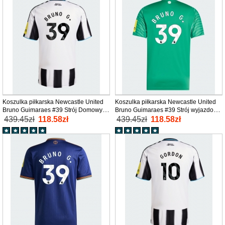
Koszulka piłkarska Newcastle United
Koszulka piłkarska Newcastle United
Bruno Guimaraes #39 Strój Domowy
Bruno Guimaraes #39 Strój wyjazdowy
2025-26 tanio Krótki Rękaw
2025-26 tanio Krótki Rękaw
439.45zł
118.58zł
439.45zł
118.58zł