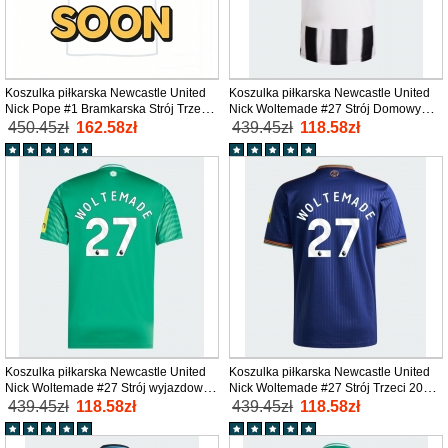
Koszulka piłkarska Newcastle United
Koszulka piłkarska Newcastle United
Nick Pope #1 Bramkarska Strój Trzeci
Nick Woltemade #27 Strój Domowy
2025-26 tanio Długi Rękaw
2025-26 tanio Krótki Rękaw
450.45zł
162.58zł
439.45zł
118.58zł
Koszulka piłkarska Newcastle United
Koszulka piłkarska Newcastle United
Nick Woltemade #27 Strój wyjazdowy
Nick Woltemade #27 Strój Trzeci 2025-
2025-26 tanio Krótki Rękaw
26 tanio Krótki Rękaw
439.45zł
118.58zł
439.45zł
118.58zł