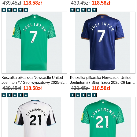
tanio Krótki Rękaw
tanio Krótki Rękaw
439.45zł
118.58zł
439.45zł
118.58zł
Koszulka piłkarska Newcastle United
Koszulka piłkarska Newcastle United
Joelinton #7 Strój wyjazdowy 2025-26
Joelinton #7 Strój Trzeci 2025-26 tanio
tanio Krótki Rękaw
Krótki Rękaw
439.45zł
118.58zł
439.45zł
118.58zł