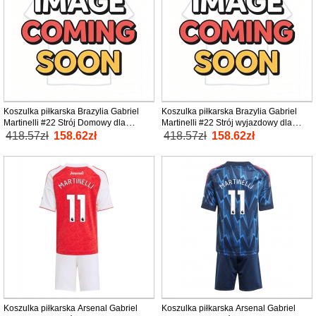
Koszulka piłkarska Brazylia Gabriel
Koszulka piłkarska Brazylia Gabriel
Martinelli #22 Strój Domowy dla
Martinelli #22 Strój wyjazdowy dla
kobiety MŚ 2026 tanio Krótki Rękaw
kobiety MŚ 2026 tanio Krótki Rękaw
418.57zł
158.62zł
418.57zł
158.62zł
Koszulka piłkarska Arsenal Gabriel
Koszulka piłkarska Arsenal Gabriel