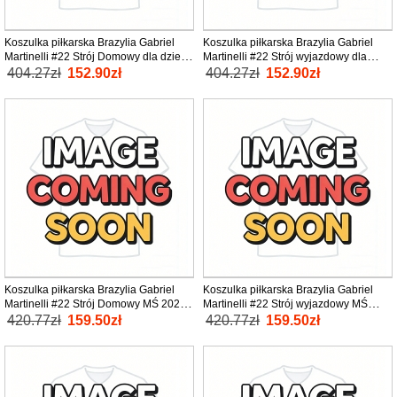
Koszulka piłkarska Brazylia Gabriel
Koszulka piłkarska Brazylia Gabriel
Martinelli #22 Strój Domowy dla dzieci
Martinelli #22 Strój wyjazdowy dla
MŚ 2026 tanio Krótki Rękaw (+ Krótkie
dzieci MŚ 2026 tanio Krótki Rękaw (+
404.27zł
152.90zł
404.27zł
152.90zł
spodenki)
Krótkie spodenki)
Koszulka piłkarska Brazylia Gabriel
Koszulka piłkarska Brazylia Gabriel
Martinelli #22 Strój Domowy MŚ 2026
Martinelli #22 Strój wyjazdowy MŚ
tanio Krótki Rękaw
2026 tanio Krótki Rękaw
420.77zł
159.50zł
420.77zł
159.50zł