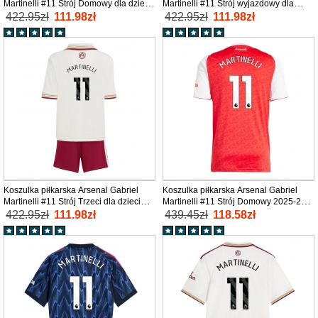
Martinelli #11 Strój Domowy dla dzieci
Martinelli #11 Strój wyjazdowy dla
2025-26 tanio Krótki Rękaw (+ Krótkie
dzieci 2025-26 tanio Krótki Rękaw (+
422.95zł
111.98zł
422.95zł
111.98zł
spodenki)
Krótkie spodenki)
Koszulka piłkarska Arsenal Gabriel
Koszulka piłkarska Arsenal Gabriel
Martinelli #11 Strój Trzeci dla dzieci
Martinelli #11 Strój Domowy 2025-26
2025-26 tanio Krótki Rękaw (+ Krótkie
tanio Krótki Rękaw
422.95zł
111.98zł
439.45zł
118.58zł
spodenki)