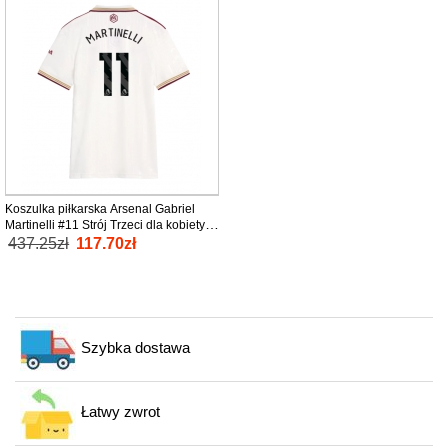
Koszulka piłkarska Arsenal Gabriel
Martinelli #11 Strój Trzeci dla kobiety
2025-26 tanio Krótki Rękaw
437.25zł
117.70zł
Szybka dostawa
Łatwy zwrot