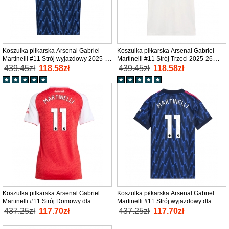
Koszulka piłkarska Arsenal Gabriel
Koszulka piłkarska Arsenal Gabriel
Martinelli #11 Strój wyjazdowy 2025-26
Martinelli #11 Strój Trzeci 2025-26
tanio Krótki Rękaw
tanio Krótki Rękaw
439.45zł
118.58zł
439.45zł
118.58zł
Koszulka piłkarska Arsenal Gabriel
Koszulka piłkarska Arsenal Gabriel
Martinelli #11 Strój Domowy dla
Martinelli #11 Strój wyjazdowy dla
kobiety 2025-26 tanio Krótki Rękaw
kobiety 2025-26 tanio Krótki Rękaw
437.25zł
117.70zł
437.25zł
117.70zł