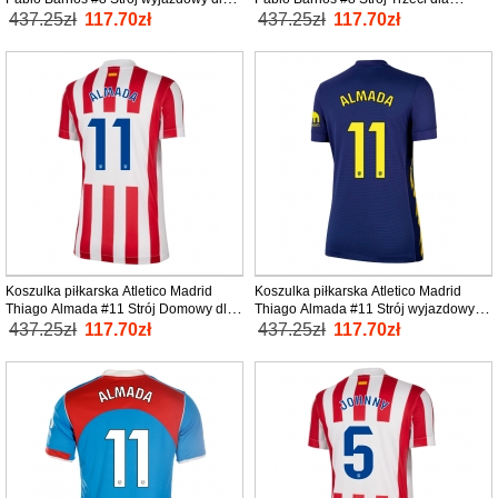
kobiety 2025-26 tanio Krótki Rękaw
kobiety 2025-26 tanio Krótki Rękaw
437.25zł
117.70zł
437.25zł
117.70zł
Koszulka piłkarska Atletico Madrid
Koszulka piłkarska Atletico Madrid
Thiago Almada #11 Strój Domowy dla
Thiago Almada #11 Strój wyjazdowy
kobiety 2025-26 tanio Krótki Rękaw
dla kobiety 2025-26 tanio Krótki Rękaw
437.25zł
117.70zł
437.25zł
117.70zł