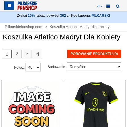
zł
Zyskaj
10%
rabatu powyżej
302
zł, Kod kuponu:
PILKARSKI
Pilkarskiefanshop.com
Koszulka Atletico Madryt dla kobiety
Koszulka Atletico Madryt Dla Kobiety
PORÓWANIE PRODUKTU (0)
1
2
>
>|
Sortowanie:
Pokaż: