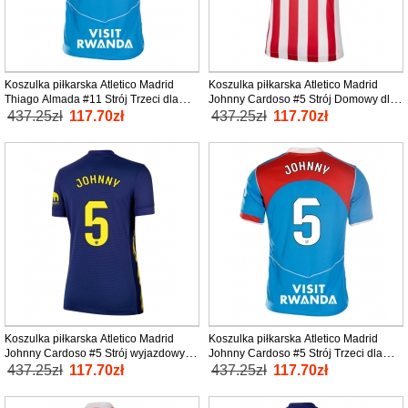
Koszulka piłkarska Atletico Madrid
Koszulka piłkarska Atletico Madrid
Thiago Almada #11 Strój Trzeci dla
Johnny Cardoso #5 Strój Domowy dla
kobiety 2025-26 tanio Krótki Rękaw
kobiety 2025-26 tanio Krótki Rękaw
437.25zł
117.70zł
437.25zł
117.70zł
Koszulka piłkarska Atletico Madrid
Koszulka piłkarska Atletico Madrid
Johnny Cardoso #5 Strój wyjazdowy
Johnny Cardoso #5 Strój Trzeci dla
dla kobiety 2025-26 tanio Krótki Rękaw
kobiety 2025-26 tanio Krótki Rękaw
437.25zł
117.70zł
437.25zł
117.70zł