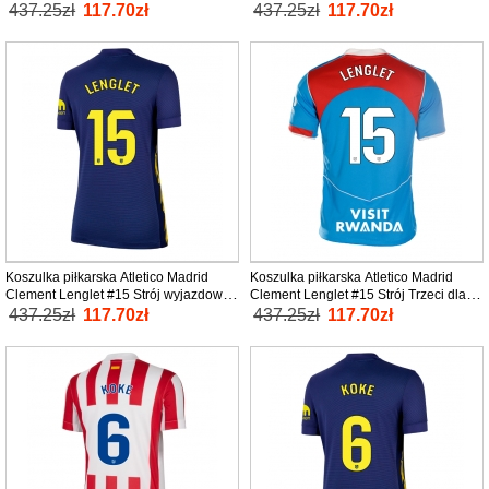
kobiety 2025-26 tanio Krótki Rękaw
kobiety 2025-26 tanio Krótki Rękaw
437.25zł
117.70zł
437.25zł
117.70zł
Koszulka piłkarska Atletico Madrid
Koszulka piłkarska Atletico Madrid
Clement Lenglet #15 Strój wyjazdowy
Clement Lenglet #15 Strój Trzeci dla
dla kobiety 2025-26 tanio Krótki Rękaw
kobiety 2025-26 tanio Krótki Rękaw
437.25zł
117.70zł
437.25zł
117.70zł