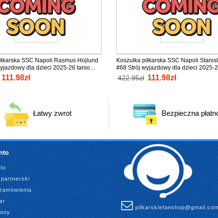
iłkarska SSC Napoli Rasmus Hojlund
Koszulka piłkarska SSC Napoli Stanis
wyjazdowy dla dzieci 2025-26 tanio
#68 Strój wyjazdowy dla dzieci 2025-2
aw (+ Krótkie spodenki)
Krótki Rękaw (+ Krótkie spodenki)
111.98zł
111.98zł
422.95zł
Łatwy zwrot
Bezpieczna płatn
nto
to
partnerski
 zamówienia
er
pilkarskiefanshop@gmail.co
rony