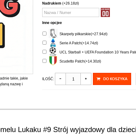
Nadrukiem
(+26.18zł)
Inne opcjee
Skarpety piłkarskie(+27.94zł)
Serie A Patch(+14.74zł)
UCL Starball + UEFA Foundation 10 Years Patc
Scudetto Patch(+14.30zł)
adnie takie, jakie
DO KOSZYKA
ILOŚĆ:
żądaną nazwę i
melu Lukaku #9 Strój wyjazdowy dla dzieci