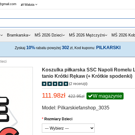
@gmail.com
zł
Waluta
i
Bramkarska
MŚ 2026 Dzieci
MŚ 2026 Mężczyźni
MŚ 2026 Kob
10%
302
PILKARSKI
Zyskaj
rabatu powyżej
zł, Kod kuponu:
ieci
Koszulka piłkarska SSC Napoli Romelu L
tanio Krótki Rękaw (+ Krótkie spodenki)
(
2 recenzji
)
111.98zł
W magazynie
422.95zł
Model: Pilkarskiefanshop_3035
Rozmiary Dzieci