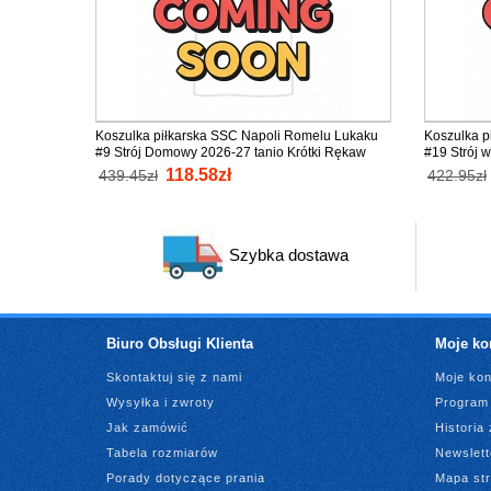
Koszulka piłkarska SSC Napoli Romelu Lukaku
Koszulka p
#9 Strój Domowy 2026-27 tanio Krótki Rękaw
#19 Strój 
Krótki Ręk
118.58zł
439.45zł
422.95zł
Szybka dostawa
Biuro Obsługi Klienta
Moje ko
Skontaktuj się z nami
Moje kon
Wysyłka i zwroty
Program 
Jak zamówić
Historia
Tabela rozmiarów
Newslett
Porady dotyczące prania
Mapa st