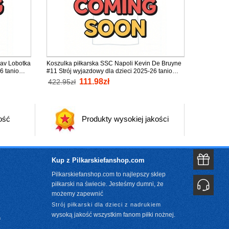
lav Lobotka
Koszulka piłkarska SSC Napoli Kevin De Bruyne
6 tanio
#11 Strój wyjazdowy dla dzieci 2025-26 tanio
Krótki Rękaw (+ Krótkie spodenki)
111.98zł
422.95zł
ość
Produkty wysokiej jakości
Kup z Pilkarskiefanshop.com
Pilkarskiefanshop.com to najlepszy sklep
piłkarski na świecie. Jesteśmy dumni, że
możemy zapewnić
Strój piłkarski dla dzieci z nadrukiem
wysoką jakość wszystkim fanom piłki nożnej.
m