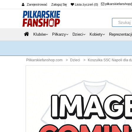
pilkarskiefanshop
Zarejestrować
Zaloguj Się
Lista życzeń (0)
Klubów
Piłkarzy
Dzieci
Kobiety
Reprezentacj
Pilkarskiefanshop.com
Dzieci
Koszulka SSC Napoli dla dz