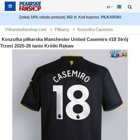
zł
Zyskaj
10%
rabatu powyżej
302
zł, Kod kuponu:
PILKARSKI
Pilkarskiefanshop.com
Piłkarzy
Koszulka Casemiro
Koszulka piłkarska Manchester United Casemiro #18 Strój
Trzeci 2025-26 tanio Krótki Rękaw