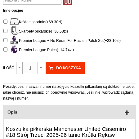
Inne opcjee
Krótkie spodnie(+69.30zł)
Skarpety piłkarskie(+30.58zł)
Premier League + No Room For Racism Patch Set(+23.10zł)
Premier League Patch(+14.74zł)
DO KOSZYKA
ILOŚĆ:
Porady
: Jeśli nazwa i numer na zdjęciu koszulki piłkarskiej są dokładnie takie,
jakie chcesz, nie musisz ich ponownie wpisywać. Jeśli nie, wprowadź żądaną
nazwę i numer.
Opis
Koszulka piłkarska Manchester United Casemiro
#18 Strój Trzeci 2025-26 tanio Krótki Rękaw