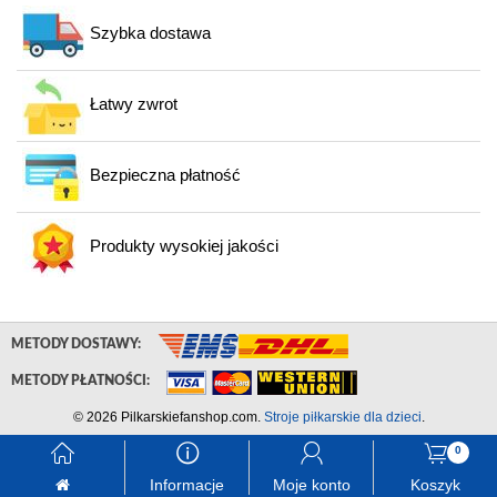
Szybka dostawa
Łatwy zwrot
Bezpieczna płatność
Produkty wysokiej jakości
METODY DOSTAWY:
METODY PŁATNOŚCI:
© 2026 Pilkarskiefanshop.com.
Stroje piłkarskie dla dzieci
.
󰃱
󰈢
󰃳
󰃦
0
Informacje
Moje konto
Koszyk