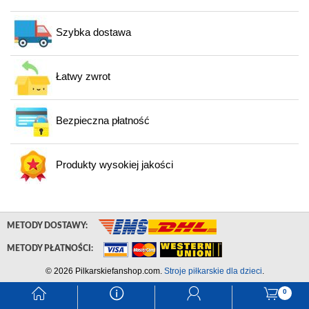
Szybka dostawa
Łatwy zwrot
Bezpieczna płatność
Produkty wysokiej jakości
METODY DOSTAWY:
METODY PŁATNOŚCI:
© 2026 Pilkarskiefanshop.com.
Stroje piłkarskie dla dzieci
.
󰃱
󰈢
󰃳
󰃦
0