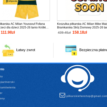
iłkarska AC Milan Youssouf Fofana
Koszulka piłkarska AC Milan Mike Ma
rzeci dla dzieci 2025-26 tanio Krótki
Bramkarska Strój Domowy 2025-26 tan
rótkie spodenki)
Rękaw
111.98zł
158.18zł
439.45zł
Łatwy zwrot
Bezpieczna płatn
nto
to
partnerski
 zamówienia
er
pilkarskiefanshop@gmail.co
rony