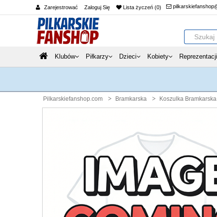
pilkarskiefanshop
Zarejestrować
Zaloguj Się
Lista życzeń (0)
Klubów
Piłkarzy
Dzieci
Kobiety
Reprezentacj
Pilkarskiefanshop.com
Bramkarska
Koszulka Bramkarska