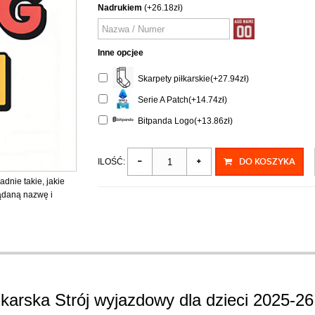
Nadrukiem
(+26.18zł)
Inne opcjee
Skarpety piłkarskie(+27.94zł)
Serie A Patch(+14.74zł)
Bitpanda Logo(+13.86zł)
DO KOSZYKA
ILOŚĆ:
adnie takie, jakie
żądaną nazwę i
arska Strój wyjazdowy dla dzieci 2025-26 