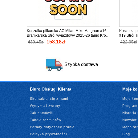
Koszulka piłkarska AC Milan Mike Maignan #16
Koszulka p
Bramkarska Strój wyjazdowy 2025-26 tanio Krótki
#19 Strój T
Rękaw
Rękaw (+ K
158.18zł
439.45zł
422.95zł
Szybka dostawa
Biuro Obsługi Klienta
Moje ko
Skontaktuj się z nami
Moje kon
Wysyłka i zwroty
Program 
Jak zamówić
Historia
Tabela rozmiarów
Newslett
Porady dotyczące prania
Mapa st
Polityka prywatności
Blog